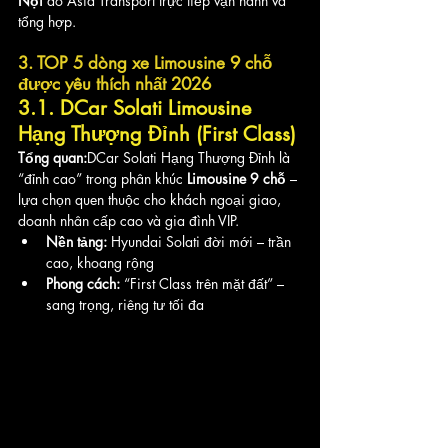
Nội
 do Asia Transport trực tiếp vận hành và 
tổng hợp.
3. TOP 5 dòng xe Limousine 9 chỗ 
được yêu thích nhất 2026
3.1. DCar Solati Limousine 
Hạng Thượng Đỉnh (First Class)
Tổng quan:
DCar Solati Hạng Thượng Đỉnh là 
“đỉnh cao” trong phân khúc 
Limousine 9 chỗ
 – 
lựa chọn quen thuộc cho khách ngoại giao, 
doanh nhân cấp cao và gia đình VIP.
Nền tảng:
 Hyundai Solati đời mới – trần 
cao, khoang rộng
Phong cách:
 “First Class trên mặt đất” – 
sang trọng, riêng tư tối đa