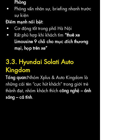
Phòng
Phỏng vấn nhân sự, briefing nhanh trước 
sự kiện
Điểm mạnh nổi bật:
Cơ động tốt trong phố Hà Nội
Rất phù hợp khi khách tìm 
“thuê xe 
Limousine 9 chỗ cho mục đích thương 
mại, họp trên xe”
3.3. Hyundai Solati Auto 
Kingdom
Tổng quan:
Nhóm Xplus & Auto Kingdom là 
những cái tên “cực hút khách” trong giới trẻ 
thành đạt, nhóm khách thích 
công nghệ – ánh 
sáng – cá tính
.