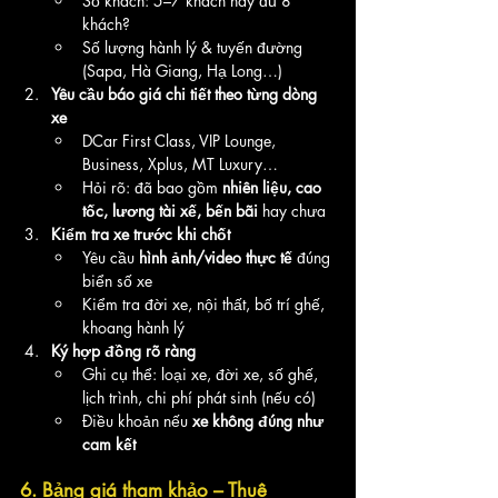
Số khách: 5–7 khách hay đủ 8 
khách?
Số lượng hành lý & tuyến đường 
(Sapa, Hà Giang, Hạ Long…)
Yêu cầu báo giá chi tiết theo từng dòng 
xe
DCar First Class, VIP Lounge, 
Business, Xplus, MT Luxury…
Hỏi rõ: đã bao gồm 
nhiên liệu, cao 
tốc, lương tài xế, bến bãi
 hay chưa
Kiểm tra xe trước khi chốt
Yêu cầu 
hình ảnh/video thực tế
 đúng 
biển số xe
Kiểm tra đời xe, nội thất, bố trí ghế, 
khoang hành lý
Ký hợp đồng rõ ràng
Ghi cụ thể: loại xe, đời xe, số ghế, 
lịch trình, chi phí phát sinh (nếu có)
Điều khoản nếu 
xe không đúng như 
cam kết
6. Bảng giá tham khảo – Thuê 