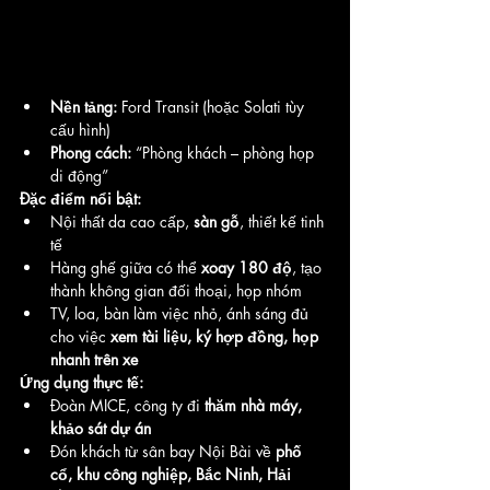
Nền tảng:
 Ford Transit (hoặc Solati tùy 
cấu hình)
Phong cách:
 “Phòng khách – phòng họp 
di động”
Đặc điểm nổi bật:
Nội thất da cao cấp, 
sàn gỗ
, thiết kế tinh 
tế
Hàng ghế giữa có thể 
xoay 180 độ
, tạo 
thành không gian đối thoại, họp nhóm
TV, loa, bàn làm việc nhỏ, ánh sáng đủ 
cho việc 
xem tài liệu, ký hợp đồng, họp 
nhanh trên xe
Ứng dụng thực tế:
Đoàn MICE, công ty đi 
thăm nhà máy, 
khảo sát dự án
Đón khách từ sân bay Nội Bài về 
phố 
cổ, khu công nghiệp, Bắc Ninh, Hải 