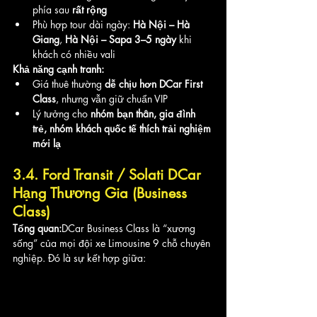
phía sau 
rất rộng
Phù hợp tour dài ngày: 
Hà Nội – Hà 
Giang
, 
Hà Nội – Sapa 3–5 ngày
 khi 
khách có nhiều vali
Khả năng cạnh tranh:
Giá thuê thường 
dễ chịu hơn DCar First 
Class
, nhưng vẫn giữ chuẩn VIP
Lý tưởng cho 
nhóm bạn thân, gia đình 
trẻ, nhóm khách quốc tế thích trải nghiệm 
mới lạ
3.4. Ford Transit / Solati DCar 
Hạng Thương Gia (Business 
Class)
Tổng quan:
DCar Business Class là “xương 
sống” của mọi đội xe Limousine 9 chỗ chuyên 
nghiệp. Đó là sự kết hợp giữa: