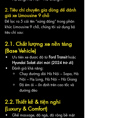
2. Tiêu chí chuyên gia dùng để đánh 
giá xe Limousine 9 chỗ
Để lọc ra 5 cái tên “xứng đáng” trong phân 
khúc Limousine 9 chỗ, chúng tôi sử dụng bộ 
tiêu chí sau:
2.1. Chất lượng xe nền tảng 
(Base Vehicle)
Ưu tiên xe được độ từ 
Ford Transit
 hoặc 
Hyundai Solati đời mới (2024 trở đi)
Đánh giá khả năng:
Chạy đường dài Hà Nội – Sapa, Hà 
Nội – Hạ Long, Hà Nội – Hà Giang
Độ êm ái – ổn định trên cao tốc và 
đường đèo
2.2. Thiết kế & tiện nghi 
(Luxury & Comfort)
Ghế massage, độ ngả, độ rộng bề mặt 