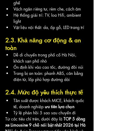
ghế
Vách ngăn riêng tư, rèm che, cách âm
Hệ thống giải trí: TV, loa Hifi, ambient 
light
Vật liệu nội thất: da, ốp gỗ, LED trang trí
2.3. Khả năng cơ động & an 
toàn
Dễ di chuyển trong phố cổ Hà Nội, 
khách sạn phố nhỏ
Ổn định khi vào cao tốc, đường đồi núi
Trang bị an toàn: phanh ABS, cân bằng 
điện tử, lốp phù hợp đường dài
2.4. Mức độ yêu thích thực tế
Tần suất được khách MICE, khách quốc 
tế, doanh nghiệp 
ưu tiên lựa chọn
Tỷ lệ phản hồi 5 sao sau chuyến đi
Từ các tiêu chí trên, dưới đây là 
TOP 5 dòng 
xe Limousine 9 chỗ nổi bật nhất 2026 tại Hà 