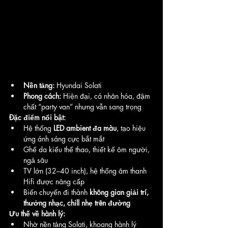
Nền tảng:
 Hyundai Solati
Phong cách:
 Hiện đại, cá nhân hóa, đậm 
chất “party van” nhưng vẫn sang trọng
Đặc điểm nổi bật:
Hệ thống 
LED ambient đa màu
, tạo hiệu 
ứng ánh sáng cực bắt mắt
Ghế da kiểu thể thao, thiết kế ôm người, 
ngả sâu
TV lớn (32–40 inch), hệ thống âm thanh 
Hifi được nâng cấp
Biến chuyến đi thành 
không gian giải trí, 
thưởng nhạc, chill nhẹ trên đường
Ưu thế về hành lý:
Nhờ nền tảng Solati, khoang hành lý 