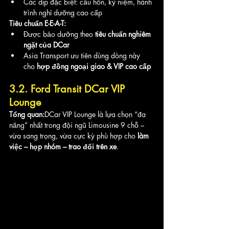
Các dịp đặc biệt: cầu hôn, kỷ niệm, hành 
trình nghỉ dưỡng cao cấp
Tiêu chuẩn E-E-A-T:
Được bảo dưỡng theo 
tiêu chuẩn nghiêm 
ngặt của DCar
Asia Transport ưu tiên dùng dòng này 
cho 
hợp đồng ngoại giao & VIP cao cấp
3.2. Ford Transit DCar VIP 
Lounge
Tổng quan:
DCar VIP Lounge là lựa chọn “đa 
năng” nhất trong đội ngũ Limousine 9 chỗ – 
vừa sang trọng, vừa cực kỳ phù hợp cho 
làm 
việc – họp nhóm – trao đổi trên xe
.