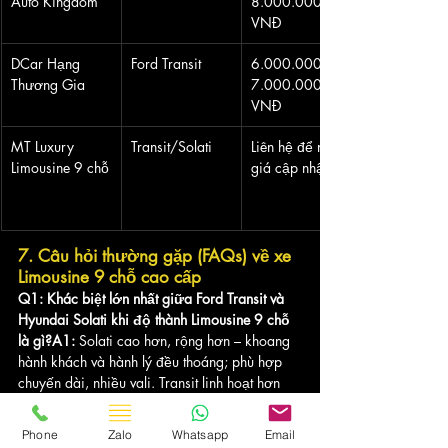
Auto Kingdom
8.000.000 
VNĐ
DCar Hạng 
Ford Transit
6.000.000 – 
Thương Gia
7.000.000 
VNĐ
MT Luxury 
Transit/Solati
Liên hệ để nhận 
Limousine 9 chỗ
giá cập nhật
7. Câu hỏi thường gặp (FAQs) về xe 
Limousine 9 chỗ cao cấp
Q1: Khác biệt lớn nhất giữa Ford Transit và 
Hyundai Solati khi độ thành Limousine 9 chỗ 
là gì?A1:
 Solati cao hơn, rộng hơn – khoang 
hành khách và hành lý đều thoáng; phù hợp 
chuyến dài, nhiều vali. Transit linh hoạt hơn 
khi đi phố, chi phí vận hành thường mềm hơn.
Phone
Zalo
Whatsapp
Email
Q2: Xe Limousine 9 chỗ có phù hợp cho 