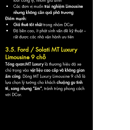
tour công ty, nhóm gia đình
Các đơn vị muốn 
trải nghiệm Limousine 
nhưng không cần quá phô trương
Điểm mạnh:
Giá thuê tốt nhất
 trong nhóm DCar
Độ bền cao, ít phát sinh vấn đề kỹ thuật – 
rất được các nhà vận hành ưu tiên
3.5. Ford / Solati MT Luxury 
Limousine 9 chỗ
Tổng quan:MT Luxury
 là thương hiệu độ xe 
chú trọng vào 
vật liệu cao cấp và không gian 
ấm cúng
. Dòng MT Luxury Limousine 9 chỗ là 
lựa chọn lý tưởng cho khách 
chuộng gu tinh 
tế, sang nhưng “ấm”
, tránh trùng phong cách 
với DCar.