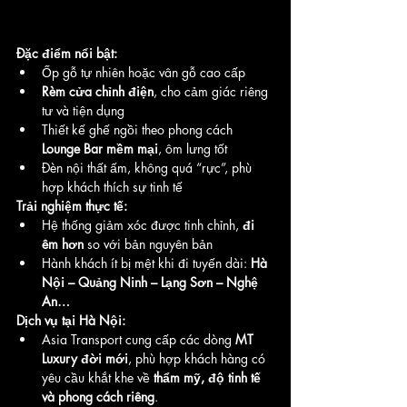
Đặc điểm nổi bật:
Ốp gỗ tự nhiên hoặc vân gỗ cao cấp
Rèm cửa chỉnh điện
, cho cảm giác riêng 
tư và tiện dụng
Thiết kế ghế ngồi theo phong cách 
Lounge Bar mềm mại
, ôm lưng tốt
Đèn nội thất ấm, không quá “rực”, phù 
hợp khách thích sự tinh tế
Trải nghiệm thực tế:
Hệ thống giảm xóc được tinh chỉnh, 
đi 
êm hơn
 so với bản nguyên bản
Hành khách ít bị mệt khi đi tuyến dài: 
Hà 
Nội – Quảng Ninh – Lạng Sơn – Nghệ 
An…
Dịch vụ tại Hà Nội:
Asia Transport cung cấp các dòng 
MT 
Luxury đời mới
, phù hợp khách hàng có 
yêu cầu khắt khe về 
thẩm mỹ, độ tinh tế 
và phong cách riêng
.