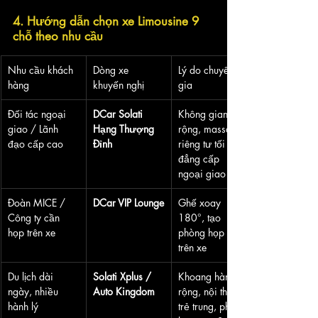
4. Hướng dẫn chọn xe Limousine 9 
chỗ theo nhu cầu
Nhu cầu khách 
Dòng xe 
Lý do chuyên 
hàng
khuyến nghị
gia
Đối tác ngoại 
DCar Solati 
Không gian 
giao / Lãnh 
Hạng Thượng 
rộng, massage, 
đạo cấp cao
Đỉnh
riêng tư tối đa, 
đẳng cấp 
ngoại giao
Đoàn MICE / 
DCar VIP Lounge
Ghế xoay 
Công ty cần 
180°, tạo 
họp trên xe
phòng họp mini 
trên xe
Du lịch dài 
Solati Xplus / 
Khoang hành lý 
ngày, nhiều 
Auto Kingdom
rộng, nội thất 
hành lý
trẻ trung, phù 