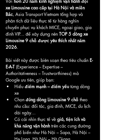
Với 
hơn 20 năm kinh nghiệm vận hành đội 
xe Limousine cao cấp tại Hà Nội và miền 
Bắc
, Asia Transport Vietnam tổng hợp và 
phân tích dữ liệu thực tế từ hàng nghìn 
chuyến phục vụ khách MICE, ngoại giao, gia 
đình VIP… để xây dựng nên 
TOP 5 dòng xe 
Limousine 9 chỗ được yêu thích nhất năm 
2026
.
Bài viết này được biên soạn theo tiêu chuẩn 
E-
E-A-T
 (Experience – Expertise – 
Authoritativeness – Trustworthiness) mà 
Google ưu tiên, giúp bạn:
Hiểu 
điểm mạnh – điểm yếu
 từng dòng 
xe
Chọn 
đúng dòng Limousine 9 chỗ
 theo 
nhu cầu: đối tác, gia đình, MICE, du lịch 
dài ngày…
Có cái nhìn thực tế về 
giá, tiện ích và 
khả năng vận hành
 trên các cung đường 
phổ biến như Hà Nội – Sapa, Hà Nội – 
Hạ Long, Hà Nội – Hà Giang…