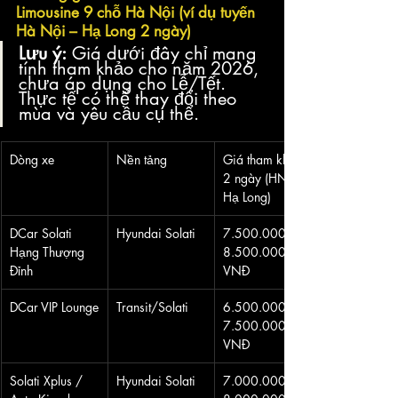
Limousine 9 chỗ Hà Nội (ví dụ tuyến 
Hà Nội – Hạ Long 2 ngày)
Lưu ý:
 Giá dưới đây chỉ mang 
tính tham khảo cho năm 2026, 
chưa áp dụng cho Lễ/Tết. 
Thực tế có thể thay đổi theo 
mùa và yêu cầu cụ thể.
Dòng xe
Nền tảng
Giá tham khảo 
2 ngày (HN – 
Hạ Long)
DCar Solati 
Hyundai Solati
7.500.000 – 
Hạng Thượng 
8.500.000 
Đỉnh
VNĐ
DCar VIP Lounge
Transit/Solati
6.500.000 – 
7.500.000 
VNĐ
Solati Xplus / 
Hyundai Solati
7.000.000 – 