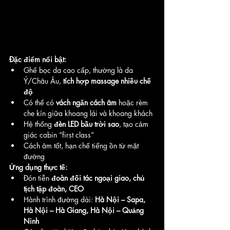
Đặc điểm nổi bật:
Ghế bọc da cao cấp, thường là da 
Ý/Châu Âu, 
tích hợp massage nhiều chế 
độ
Có thể có 
vách ngăn cách âm
 hoặc rèm 
che kín giữa khoang lái và khoang khách
Hệ thống 
đèn LED bầu trời sao
, tạo cảm 
giác cabin “first class”
Cách âm tốt, hạn chế tiếng ồn từ mặt 
đường
Ứng dụng thực tế:
Đón tiễn 
đoàn đối tác ngoại giao, chủ 
tịch tập đoàn, CEO
Hành trình đường dài: 
Hà Nội – Sapa, 
Hà Nội – Hà Giang, Hà Nội – Quảng 
Ninh