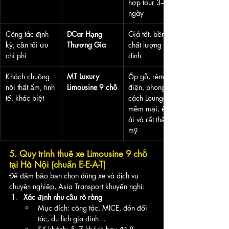
hợp tour 3–5 
ngày
Công tác định 
DCar Hạng 
Giá tốt, bền, 
kỳ, cần tối ưu 
Thương Gia
chất lượng ổn 
chi phí
định
Khách chuộng 
MT Luxury 
Ốp gỗ, rèm 
nội thất ấm, tinh 
Limousine 9 chỗ
điện, phong 
tế, khác biệt
cách Lounge 
mềm mại, êm 
ái và rất thẩm 
mỹ
5. Quy trình thuê xe Limousine 9 chỗ 
tại Hà Nội (chuẩn E-E-A-T)
Để đảm bảo bạn chọn đúng xe và dịch vụ 
chuyên nghiệp, Asia Transport khuyến nghị:
Xác định nhu cầu rõ ràng
Mục đích: công tác, MICE, đón đối 
tác, du lịch gia đình…