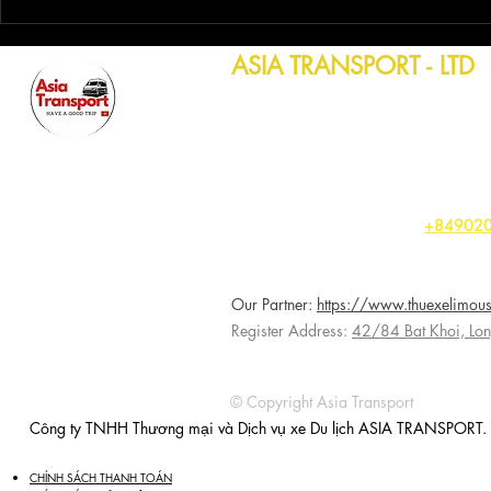
Ford Mustang EcoBoost 2024:
Mustang Mac
Vua mới của dòng xe bốn xy-
Hùng Hổ và
ASIA TRANSPORT - LTD
lanh trong thử nghiệm tăng
trong Quá T
tốc
Ford
🌎
https://www.asiatransport.net
🏛 Hanoi Office: 80B Nguyen Van Cu Str
🏛 Ho Chi Minh Office: 87D Ngo Tat To
🏛 Quang Ninh Office: No. 59, Alley 
☎ (Imess, Whatsapp, Zalo):
+84902
📩 thuexelimousine01@gmail.com
FB 🇬🇧 -
Hanoi Limousine Service
🇹
​Our Partner:
https://www.thuexelimou
Register Address:
42/84 Bat Khoi, Lon
© Copyright Asia Transport
​Công ty TNHH Thương mại và Dịch vụ xe Du lịch ASIA TRANSP
CHÍNH SÁCH THANH TOÁN