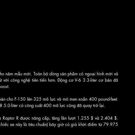
cho năm mẫu mới. Toàn bộ dòng sản phẩm có ngoại hình mới và 
t với công nghệ tiên tiến hơn. Động cơ V-6 3.3-liter cơ bản đã 
oost. 
 bản cho F-150 lên 325 mã lực và mô men xoắn 400 pound-feet. 
8 5.0-liter có công suất 400 mã lực cũng đã quay trở lại.
Raptor R được nâng cấp, tăng lần lượt 1.255 $ và 2.404 $. 
 chiếc xe này là tiêu chuẩn) bây giờ có giá khởi điểm từ 79.975 