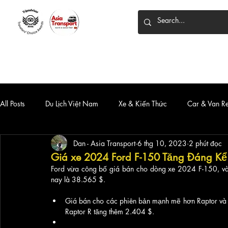
HOME
DỊCH VỤ
XE 7 CHỖ
XE LIMOUSINE
All Posts
Du Lịch Việt Nam
Xe & Kiến Thức
Car & Van R
Dan - Asia Transport
6 thg 10, 2023
2 phút đọc
Giá xe 2024 Ford F-150 Tăng Đáng Kể
Ford vừa công bố giá bán cho dòng xe 2024 F-150, và 
nay là 38.565 $.
Giá bán cho các phiên bản mạnh mẽ hơn Raptor và R
Raptor R tăng thêm 2.404 $.