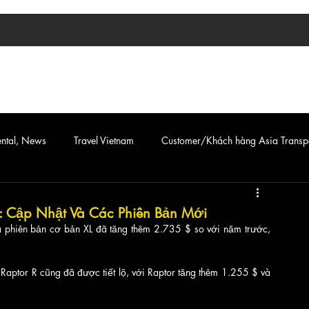
TIN TỨC
ASIA TRANSPORT
CAR & VAN SERVICE
ental, News
Travel Vietnam
Customer/Khách hàng Asia Transp
: Cập Nhật Và Các Phiên Bản Mới
phiên bản cơ bản XL đã tăng thêm 2.735 $ so với năm trước, 
aptor R cũng đã được tiết lộ, với Raptor tăng thêm 1.255 $ và 