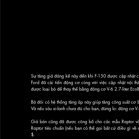
Sự tăng giá đáng kể này đến khi F-150 được cập nhật 
Ford đã cải tiến động cơ cùng với việc cập nhật nội thấ
được loại bỏ để thay thế bằng động cơ V-6 2.7-liter EcoB
Bộ đôi có hệ thống tăng áp này giúp tăng công suất cơ
Và nếu sáu xi-lanh chưa đủ cho bạn, đừng lo: động cơ V-
Giá bán cũng đã được công bố cho các mẫu Raptor và 
Raptor tiêu chuẩn (nếu bạn có thể gọi bất cứ điều gì về
$. 