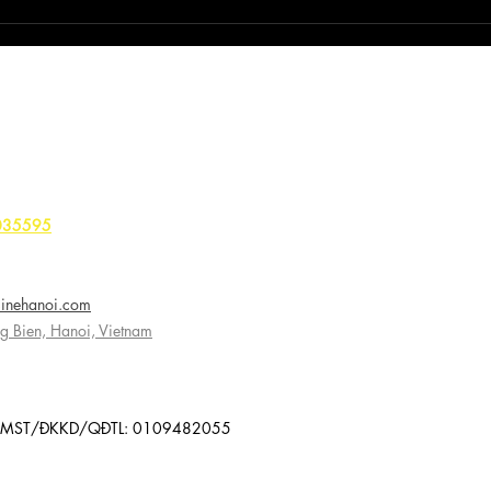
h-E Rally: Sự
Đánh Giá Ford e-Transit:
 Khắc Nghiệt
Bước Đổi Mới Của Xe Tải
rình Kiểm Tra của
Điện Ford
eet, Long Bien District
 Street, Ward 21, Binh Thanh District
11, Nguyen Van Cu Street, Hong Hai Ward, Ha Long City
035595
Asia Transport
sinehanoi.com
g Bien, Hanoi, Vietnam
ORT. MST/ĐKKD/QĐTL: 0109482055