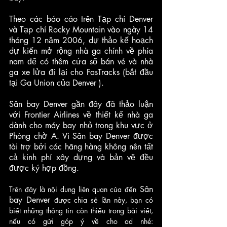
Theo các báo cáo trên Tạp chí Denver 
và Tạp chí Rocky Mountain vào ngày 14 
tháng 12 năm 2006, dự thảo kế hoạch 
dự kiến mở rộng nhà ga chính về phía 
nam để có thêm cửa sổ bán vé và nhà 
ga xe lửa đi lại cho FasTracks (bắt đầu 
tại Ga Union của Denver ).
Sân bay Denver gần đây đã thảo luận 
với Frontier Airlines về thiết kế nhà ga 
dành cho máy bay nhỏ trong khu vực ở 
Phòng chờ A. Vì Sân bay Denver được 
tài trợ bởi các hãng hàng không nên tất 
cả kinh phí xây dựng và bản vẽ đều 
được ký hợp đồng.
 Sân 
Trên đây là nội dung liên quan của đến
bay Denver 
được chia sẻ lần này, bạn có 
biết những thông tin còn thiếu trong bài viết, 
nếu có gửi góp ý về cho ad nhé: 