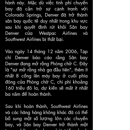
hành này. Mặc dù việc tính phí chuyến 
bay đã cản trở sự cạnh tranh với 
Colorado Springs, Denver đã trở thành 
sân bay quốc tế duy nhất trong khu vực 
sau khi quyết định rút khỏi Sân bay 
Denver của Westpac Airlines và 
Southwest Airlines bị thất bại.
Vào ngày 14 tháng 12 năm 2006, Tạp 
chí Denver báo cáo rằng Sân bay 
Denver đang mở rộng Phòng chờ C. Đây 
là "sự mở rộng nhà ga đầu tiên", thêm ít 
nhất 8 cổng lên máy bay ở cuối phía 
đông của Phòng chờ C, chi phí khoảng 
160 triệu đô la, dự kiến sẽ mất ít nhất 
ba năm để hoàn thành. 
Sau khi hoàn thành, Southwest Airlines 
và các hãng hàng không khác đã có thể 
bổ sung một số lượng lớn các chuyến 
bay, và Sân bay Denver trở thành một 