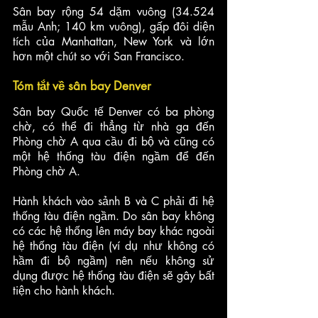
Sân bay rộng 54 dặm vuông (34.524 
mẫu Anh; 140 km vuông), gấp đôi diện 
tích của Manhattan, New York và lớn 
hơn một chút so với San Francisco.
Tóm tắt về sân bay Denver
Sân bay Quốc tế Denver có ba phòng 
chờ, có thể đi thẳng từ nhà ga đến 
Phòng chờ A qua cầu đi bộ và cũng có 
một hệ thống tàu điện ngầm để đến 
Phòng chờ A. 
Hành khách vào sảnh B và C phải đi hệ 
thống tàu điện ngầm. Do sân bay không 
có các hệ thống lên máy bay khác ngoài 
hệ thống tàu điện (ví dụ như không có 
hầm đi bộ ngầm) nên nếu không sử 
dụng được hệ thống tàu điện sẽ gây bất 
tiện cho hành khách.