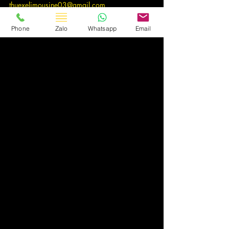
thuexelimousine03@gmail.com
Phone
Zalo
Whatsapp
Email
Bài đăng gần đây
Xem tất cả