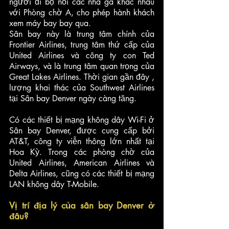
người đi bộ nối các nhà ga khác nhau 
với Phòng chờ A, cho phép hành khách 
xem máy bay bay qua. 
Sân bay này là trung tâm chính của 
Frontier Airlines, trung tâm thứ cấp của 
United Airlines và công ty con Ted 
Airways, và là trung tâm quan trọng của 
Great Lakes Airlines. Thời gian gần đây , 
lượng khai thác của Southwest Airlines 
tại Sân bay Denver ngày càng tăng.
Có các thiết bị mạng không dây Wi-Fi ở 
Sân bay Denver, được cung cấp bởi 
AT&T, công ty viễn thông lớn nhất tại 
Hoa Kỳ. Trong các phòng chờ của 
United Airlines, American Airlines và 
Delta Airlines, cũng có các thiết bị mạng 
LAN không dây T-Mobile.
Vị trí địa lý của sân bay Denver ở 
đâu?