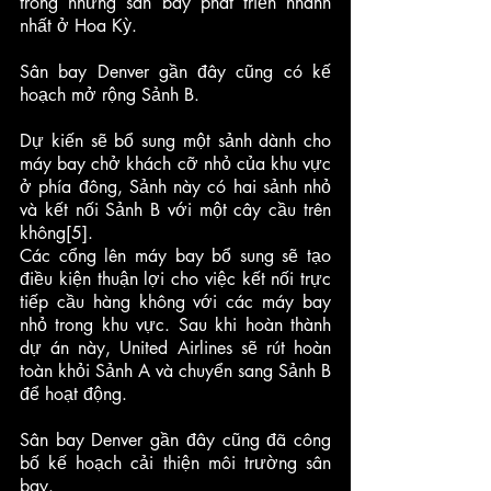
trong những sân bay phát triển nhanh 
nhất ở Hoa Kỳ.
Sân bay Denver gần đây cũng có kế 
hoạch mở rộng Sảnh B. 
Dự kiến sẽ bổ sung một sảnh dành cho 
máy bay chở khách cỡ nhỏ của khu vực 
ở phía đông, Sảnh này có hai sảnh nhỏ 
và kết nối Sảnh B với một cây cầu trên 
không[5]. 
Các cổng lên máy bay bổ sung sẽ tạo 
điều kiện thuận lợi cho việc kết nối trực 
tiếp cầu hàng không với các máy bay 
nhỏ trong khu vực. Sau khi hoàn thành 
dự án này, United Airlines sẽ rút hoàn 
toàn khỏi Sảnh A và chuyển sang Sảnh B 
để hoạt động.
Sân bay Denver gần đây cũng đã công 
bố kế hoạch cải thiện môi trường sân 
bay. 