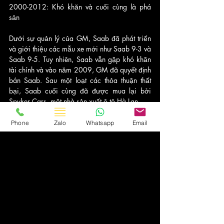
2000-2012: Khó khăn và cuối cùng là phá 
sản
Dưới sự quản lý của GM, Saab đã phát triển 
và giới thiệu các mẫu xe mới như Saab 9-3 và 
Saab 9-5. Tuy nhiên, Saab vẫn gặp khó khăn 
tài chính và vào năm 2009, GM đã quyết định 
bán Saab. Sau một loạt các thỏa thuận thất 
bại, Saab cuối cùng đã được mua lại bởi 
Spyker Cars, một nhà sản xuất ô tô Hà Lan.
Tuy nhiên, Saab vẫn không thể thoát khỏi khó 
Phone
Zalo
Whatsapp
Email
khăn tài chính và vào năm 2011, công ty đã 
phải đệ đơn xin phá sản. Quá trình phá sản 
chính thức kết thúc vào năm 2012.
Sau 2012: Thương hiệu Saab tiếp tục
Sau khi Saab Automobile phá sản, quyền sở 
hữu trên thương hiệu Saab đã trở về Saab AB. 
Thương hiệu Saab tiếp tục được sử dụng 