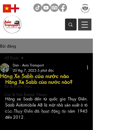
Bài đăng
All Posts
Dan - Asia Transport
All Posts
20 thg 7, 2023
5 phút đọc
Hãng Xe Sabb của nước nào
Du Lịch Việt Nam
Hãng Xe Sabb của nước nào? 
Xe & Kiến Thức
Car & Van Rental, News
Hãng xe Saab đến từ quốc gia Thụy Điển. 
Travel Vietnam
Saab Automobile AB là một nhà sản xuất ô tô 
của Thụy Điển đã hoạt động từ năm 1945 
Customer/Khách hàng Asia Transport
đến 2012. 