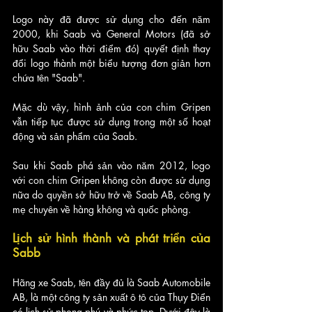
Logo này đã được sử dụng cho đến năm 
2000, khi Saab và General Motors (đã sở 
hữu Saab vào thời điểm đó) quyết định thay 
đổi logo thành một biểu tượng đơn giản hơn 
chứa tên "Saab". 
Mặc dù vậy, hình ảnh của con chim Gripen 
vẫn tiếp tục được sử dụng trong một số hoạt 
động và sản phẩm của Saab.
Sau khi Saab phá sản vào năm 2012, logo 
với con chim Gripen không còn được sử dụng 
nữa do quyền sở hữu trở về Saab AB, công ty 
mẹ chuyên về hàng không và quốc phòng.
Lịch sử hình thành và phát triển của 
Sabb
Hãng xe Saab, tên đầy đủ là Saab Automobile 
AB, là một công ty sản xuất ô tô của Thụy Điển 
có lịch sử phong phú và phức tạp. Dưới đây là 