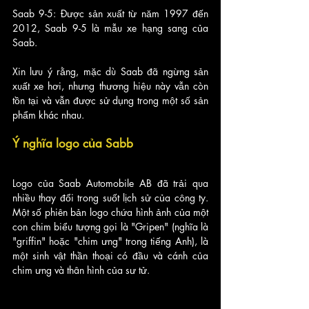
Saab 9-5: Được sản xuất từ năm 1997 đến 
2012, Saab 9-5 là mẫu xe hạng sang của 
Saab.
Xin lưu ý rằng, mặc dù Saab đã ngừng sản 
xuất xe hơi, nhưng thương hiệu này vẫn còn 
tồn tại và vẫn được sử dụng trong một số sản 
phẩm khác nhau.
Ý nghĩa logo của Sabb
Logo của Saab Automobile AB đã trải qua 
nhiều thay đổi trong suốt lịch sử của công ty. 
Một số phiên bản logo chứa hình ảnh của một 
con chim biểu tượng gọi là "Gripen" (nghĩa là 
"griffin" hoặc "chim ưng" trong tiếng Anh), là 
một sinh vật thần thoại có đầu và cánh của 
chim ưng và thân hình của sư tử.