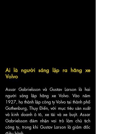
Ai là người sáng lập ra hãng xe 
Volvo
Assar Gabrielsson và Gustav Larson là hai 
người sáng lập hãng xe Volvo. Vào năm 
1927, họ thành lập công ty Volvo tại thành phố 
Gothenburg, Thụy Điển, với mục tiêu sản xuất 
và kinh doanh ô tô, xe tải và xe buýt. Assar 
Gabrielsson đảm nhận vai trò làm chủ tịch 
công ty, trong khi Gustav Larson là giám đốc 
điều hành. 