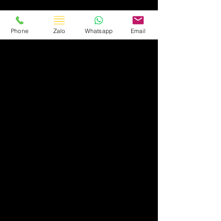
Phone
Zalo
Whatsapp
Email
Xe & Kiến Thức
Bài đăng gần đây
Xem tất cả