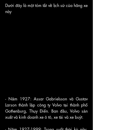
Dưới đây là một tóm tắt về lịch sử của hãng xe 
này
- Năm 1927: Assar Gabrielsson và Gustav 
Larson thành lập công ty Volvo tại thành phố 
Gothenburg, Thụy Điển. Ban đầu, Volvo sản 
xuất và kinh doanh xe ô tô, xe tải và xe buýt.
- Năm 1927-1999: Trong suốt thời kỳ này, 