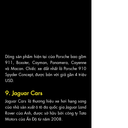
Dòng sản phẩm hiện tại của Porsche bao gồm 
911, Boxster, Cayman, Panamera, Cayenne 
và Macan. Chiếc xe đắt nhất là Porsche 910 
Spyder Concept, được bán với giá gần 4 triệu 
USD.
9. Jaguar Cars
Jaguar Cars là thương hiệu xe hơi hạng sang 
của nhà sản xuất ô tô đa quốc gia Jaguar Land 
Rover của Anh, được sở hữu bởi công ty Tata 
Motors của Ấn Độ từ năm 2008. 