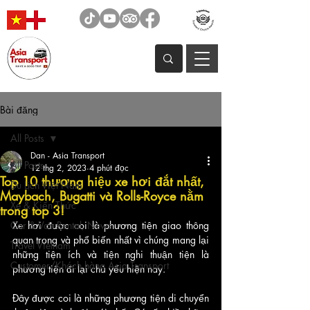
Bài đăng
All Posts
Dan - Asia Transport
All Posts
12 thg 2, 2023
4 phút đọc
Top 10 thương hiệu xe hơi đắt nhất,
Du Lịch Việt Nam
Maybach, Bugatti và Rolls-Royce nằm
Xe & Kiến Thức
trong top 3!
Car & Van Rental, News
Xe hơi được coi là phương tiện giao thông 
quan trọng và phổ biến nhất vì chúng mang lại 
Travel Vietnam
những tiện ích và tiện nghi thuận tiện là 
Customer/Khách hàng Asia Transport
phương tiện đi lại chủ yếu hiện nay. 
Đây được coi là những phương tiện di chuyển 