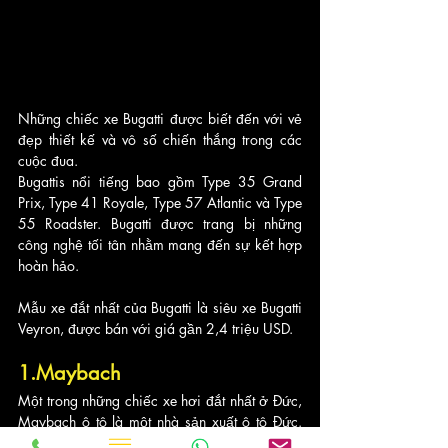
Những chiếc xe Bugatti được biết đến với vẻ 
đẹp thiết kế và vô số chiến thắng trong các 
cuộc đua. 
Bugattis nổi tiếng bao gồm Type 35 Grand 
Prix, Type 41 Royale, Type 57 Atlantic và Type 
55 Roadster. Bugatti được trang bị những 
công nghệ tối tân nhằm mang đến sự kết hợp 
hoàn hảo. 
Mẫu xe đắt nhất của Bugatti là siêu xe Bugatti 
Veyron, được bán với giá gần 2,4 triệu USD.
1.Maybach
Một trong những chiếc xe hơi đắt nhất ở Đức, 
Maybach ô tô là một nhà sản xuất ô tô Đức. 
Công ty được thành lập vào năm 1909 bởi 