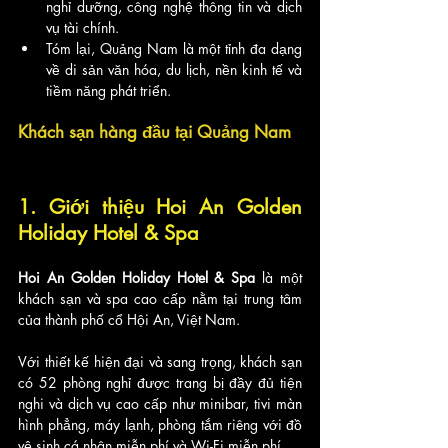
nghỉ dưỡng, công nghệ thông tin và dịch 
vụ tài chính.
Tóm lại, Quảng Nam là một tỉnh đa dạng 
về di sản văn hóa, du lịch, nền kinh tế và 
tiềm năng phát triển.
Khách sạn hàng đầu tại
Quảng Nam
1. Giới thiệu Hoi An Golden 
Holiday Hotel & Spa
Hoi An Golden Holiday Hotel & Spa
 là một 
khách sạn và spa cao cấp nằm tại trung tâm 
của thành phố cổ Hội An, Việt Nam. 
Với thiết kế hiện đại và sang trọng, khách sạn 
có 52 phòng nghỉ được trang bị đầy đủ tiện 
nghi và dịch vụ cao cấp như minibar, tivi màn 
hình phẳng, máy lạnh, phòng tắm riêng với đồ 
vệ sinh cá nhân miễn phí và Wi-Fi miễn phí.