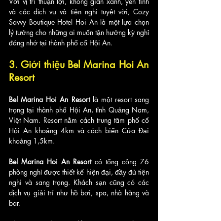
Với vị trí thuận lợi, không gian xanh, yên tĩnh 
và các dịch vụ và tiện nghi tuyệt vời, Cozy 
Savvy Boutique Hotel Hoi An là một lựa chọn 
lý tưởng cho những ai muốn tận hưởng kỳ nghỉ 
đáng nhớ tại thành phố cổ Hội An.
3. Giới thiệu Bel Marina Hoi An 
Resort 
Bel Marina Hoi An Resort
 là một resort sang 
trọng tại thành phố Hội An, tỉnh Quảng Nam, 
Việt Nam. Resort nằm cách trung tâm phố cổ 
Hội An khoảng 4km và cách biển Cửa Đại 
khoảng 1,5km.
Bel Marina Hoi An Resort
 có tổng cộng 76 
phòng nghỉ được thiết kế hiện đại, đầy đủ tiện 
nghi và sang trọng. Khách sạn cũng có các 
dịch vụ giải trí như hồ bơi, spa, nhà hàng và 
bar.