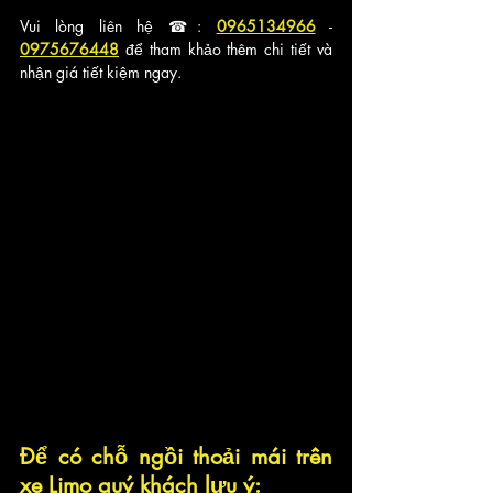
Vui lòng liên hệ ☎: 
0965134966
 - 
0975676448
 để tham khảo thêm chi tiết và 
nhận giá tiết kiệm ngay.
Để có chỗ ngồi thoải mái trên 
xe Limo quý khách lưu ý: