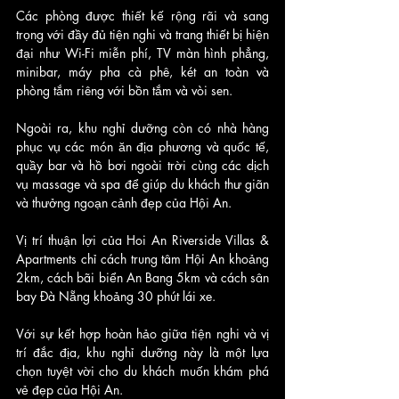
Các phòng được thiết kế rộng rãi và sang 
trọng với đầy đủ tiện nghi và trang thiết bị hiện 
đại như Wi-Fi miễn phí, TV màn hình phẳng, 
minibar, máy pha cà phê, két an toàn và 
phòng tắm riêng với bồn tắm và vòi sen.
Ngoài ra, khu nghỉ dưỡng còn có nhà hàng 
phục vụ các món ăn địa phương và quốc tế, 
quầy bar và hồ bơi ngoài trời cùng các dịch 
vụ massage và spa để giúp du khách thư giãn 
và thưởng ngoạn cảnh đẹp của Hội An.
Vị trí thuận lợi của Hoi An Riverside Villas & 
Apartments chỉ cách trung tâm Hội An khoảng 
2km, cách bãi biển An Bang 5km và cách sân 
bay Đà Nẵng khoảng 30 phút lái xe. 
Với sự kết hợp hoàn hảo giữa tiện nghi và vị 
trí đắc địa, khu nghỉ dưỡng này là một lựa 
chọn tuyệt vời cho du khách muốn khám phá 
vẻ đẹp của Hội An.