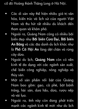
cố đô Hoàng thành Thăng Long ở Hà Nội. 
Các di sản này thể hiện nhiều giá trị văn 
hóa, kiến trúc và lịch sử của người Việt 
Nam và thu hút rất nhiều du khách đến 
tham quan và khám phá.
Ngoài ra, Quảng Nam cũng có nhiều bãi 
biển đẹp như
 Bãi biển Cửa Đại, Bãi biển 
An Bàng
 và các địa danh du lịch khác như 
là 
Phố Cổ Hội An
 làng dệt chăn và rừng 
cây dừa.
Ngoài du lịch, 
Quảng Nam
 còn có nền 
kinh tế đa dạng với các ngành sản xuất, 
chế biến công nghiệp, nông nghiệp và 
thủy sản. 
Một số sản phẩm nổi bật của Quảng 
Nam bao gồm: gạo, cà phê, bột bánh 
tráng, hải sản, dưa hấu, dừa, rượu nếp 
và vải lụa. 
Ngoài ra, tỉnh này còn đang phát triển 
mạnh các ngành kinh tế mới như du lịch 