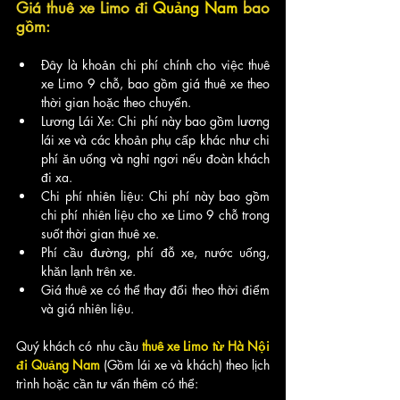
Giá thuê xe Limo đi 
Quảng Nam
 bao 
gồm:
Đây là khoản chi phí chính cho việc thuê 
xe Limo 9 chỗ, bao gồm giá thuê xe theo 
thời gian hoặc theo chuyến.
Lương Lái Xe: Chi phí này bao gồm lương 
lái xe và các khoản phụ cấp khác như chi 
phí ăn uống và nghỉ ngơi nếu đoàn khách 
đi xa.
Chi phí nhiên liệu: Chi phí này bao gồm 
chi phí nhiên liệu cho xe Limo 9 chỗ trong 
suốt thời gian thuê xe.
Phí cầu đường, phí đỗ xe, nước uống, 
khăn lạnh trên xe.
Giá thuê xe có thể thay đổi theo thời điểm 
và giá nhiên liệu.
Quý khách có nhu cầu
thuê xe Limo từ Hà Nội 
đi Quảng Nam
(Gồm lái xe và khách) theo lịch 
trình hoặc cần tư vấn thêm có thể: 