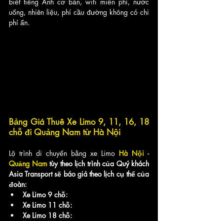
biết tiếng Anh cơ bản, wifi miễn phí, nước 
uống, nhiên liệu, phí cầu đường không có chi 
phí ẩn.
Bảng Giá Thuê Xe Limo 9, 11, 16, 18 
chỗ đi Quảng Nam từ Hà Nội
Lộ trình di chuyển bằng xe Limo 
Hà Nội - 
Quảng Nam
 tùy theo lịch trình của Quý khách 
Asia Transport sẽ báo giá theo lịch cụ thể của 
đoàn:
Xe Limo 9 chỗ:
Xe Limo 11 chỗ:
Xe Limo 18 chỗ: 