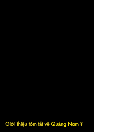
Giới thiệu tóm tắt về 
Quảng Nam 
?