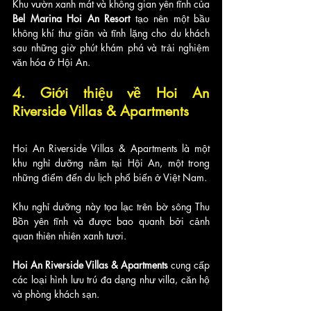
Khu vườn xanh mát và không gian yên tĩnh của 
Bel Marina Hoi An Resort 
tạo nên một bầu 
không khí thư giãn và tĩnh lặng cho du khách 
sau những giờ phút khám phá và trải nghiệm 
văn hóa ở Hội An.
4. Giới thiệu về Hoi An 
Riverside Villas & Apartments
Hoi An Riverside Villas & Apartments là một 
khu nghỉ dưỡng nằm tại Hội An, một trong 
những điểm đến du lịch phổ biến ở Việt Nam. 
Khu nghỉ dưỡng này tọa lạc trên bờ sông Thu 
Bồn yên tĩnh và được bao quanh bởi cảnh 
quan thiên nhiên xanh tươi.
Hoi An Riverside Villas & Apartments
 cung cấp 
các loại hình lưu trú đa dạng như villa, căn hộ 
và phòng khách sạn. 