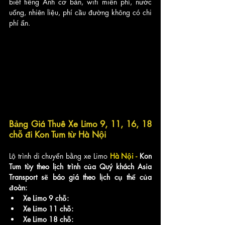
biết tiếng Anh cơ bản, wifi miễn phí, nước 
uống, nhiên liệu, phí cầu đường không có chi 
phí ẩn.
Bảng Giá Thuê Xe Limo 9, 11, 16, 18 
chỗ đi Kon Tum từ Hà Nội
Lộ trình di chuyển bằng xe Limo 
Hà Nội - 
Kon 
Tum tùy theo lịch trình của Quý khách Asia 
Transport sẽ báo giá theo lịch cụ thể của 
đoàn:
Xe Limo 9 chỗ:
Xe Limo 11 chỗ:
Xe Limo 18 chỗ: 