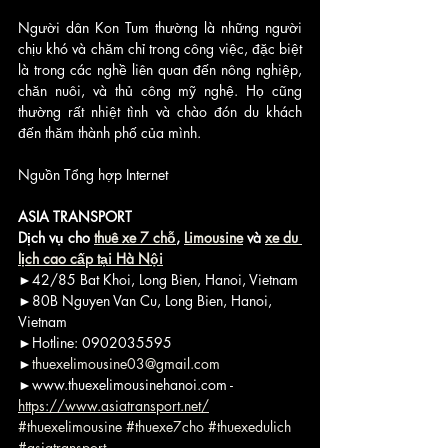
Người dân Kon Tum thường là những người 
chịu khó và chăm chỉ trong công việc, đặc biệt 
là trong các nghề liên quan đến nông nghiệp, 
chăn nuôi, và thủ công mỹ nghệ. Họ cũng 
thường rất nhiệt tình và chào đón du khách 
đến thăm thành phố của mình.
Nguồn Tổng hợp Internet
ASIA TRANSPORT
Dịch vụ cho 
thuê xe 7 chỗ
, 
Limousine
 và 
xe du 
lịch cao cấp tại Hà Nội
►42/85 Bat Khoi, Long Bien, Hanoi, Vietnam
►80B Nguyen Van Cu, Long Bien, Hanoi, 
Vietnam
►Hotline: 0902035595
►
thuexelimousine03@gmail.com
►www.thuexelimousinehanoi.com - 
https://www.asiatransport.net/
#thuexelimousine
#thuexe7cho
#thuexedulich
#asiatransport