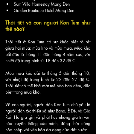
Sum Villa Homestay Mang Den
Golden Boutique Hotel Mang Den
Thời tiết và con người Kon Tum như 
thế nào?
Thời tiết ở Kon Tum có sự khác biệt rõ rệt 
giữa hai mùa: mùa khô và mùa mưa. Mùa khô 
bắt đầu từ tháng 11 đến tháng 4 năm sau, với 
nhiệt độ trung bình từ 18 đến 32 độ C. 
Mùa mưa kéo dài từ tháng 5 đến tháng 10, 
với nhiệt độ trung bình từ 22 đến 27 độ C. 
Thời tiết có thể khá mát mẻ vào ban đêm, đặc 
biệt trong mùa khô.
Về con người, người dân Kon Tum chủ yếu là 
người dân tộc thiểu số như Bana, Ê Đê, và Gia 
Rai. Họ giữ gìn và phát huy những giá trị văn 
hóa truyền thống của mình, đồng thời cũng 
hòa nhập với văn hóa đa dạng của đất nước.