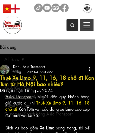
Bài đăng
All Posts
Dan - Asia Transport
All Posts
2 thg 3, 2023
4 phút đọc
Thuê Xe Limo 9, 11, 16, 18 chỗ đi Kon
Du Lịch Việt Nam
Tum từ Hà Nội bao nhiêu?
Xe & Kiến Thức
Đã cập nhật:
18 thg 5, 2024
Car & Van Rental, News
Asia Transport
xin gửi đến quý khách hàng 
giá cước di khi 
Thuê Xe Limo 9, 11, 16, 18 
Travel Vietnam
chỗ đi 
Kon Tum 
với các dòng xe Limo cao cấp 
Customer/Khách hàng Asia Transport
đời mới với tài xế.
Dịch vụ bao gồm
 Xe Limo 
sang trọng, tài xế 