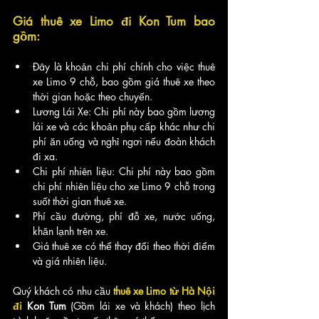
Giá thuê xe Limo đi Kon Tum bao 
gồm:
Đây là khoản chi phí chính cho việc thuê 
xe Limo 9 chỗ, bao gồm giá thuê xe theo 
thời gian hoặc theo chuyến.
Lương Lái Xe: Chi phí này bao gồm lương 
lái xe và các khoản phụ cấp khác như chi 
phí ăn uống và nghỉ ngơi nếu đoàn khách 
đi xa.
Chi phí nhiên liệu: Chi phí này bao gồm 
chi phí nhiên liệu cho xe Limo 9 chỗ trong 
suốt thời gian thuê xe.
Phí cầu đường, phí đỗ xe, nước uống, 
khăn lạnh trên xe.
Giá thuê xe có thể thay đổi theo thời điểm 
và giá nhiên liệu.
Quý khách có nhu cầu
thuê xe Limo từ Hà Nội 
đi 
Kon Tum 
(Gồm lái xe và khách) theo lịch 