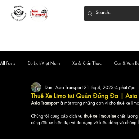
HOME
DỊCH VỤ
XE 7 CHỖ
XE LIMOUSINE
All Posts
Du Lịch Việt Nam
Xe & Kiến Thức
Car & Van R
Dan - Asia Transport
21 thg 4, 2023
4 phút đọc
Thuê Xe Limo tại Quận Đống Đa | Asia 
Asia Transport
 là một trong những đơn vị cho thuê xe lim
Chúng tôi cung cấp dịch vụ 
thuê xe limousine
chất lượng 
cùng đội xe hiện đại và đa dạng về kiểu dáng và chủng l