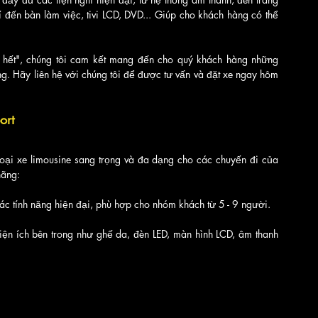
í đến bàn làm việc, tivi LCD, DVD... Giúp cho khách hàng có thể 
 hết", chúng tôi cam kết mang đến cho quý khách hàng những 
ng. Hãy liên hệ với chúng tôi để được tư vấn và đặt xe ngay hôm 
ort
oại xe limousine sang trọng và đa dạng cho các chuyến đi của 
hãng:
các tính năng hiện đại, phù hợp cho nhóm khách từ 5 - 9 người.
tiện ích bên trong như ghế da, đèn LED, màn hình LCD, âm thanh 