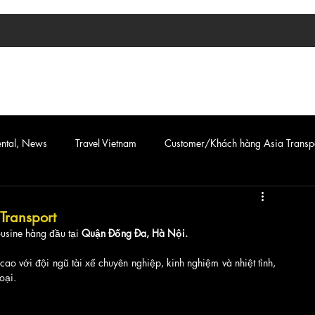
TIN TỨC
ASIA TRANSPORT
CAR & VAN SERVICE
ental, News
Travel Vietnam
Customer/Khách hàng Asia Transp
Transport
ousine hàng đầu tại
 Quận Đống Đa, Hà Nội. 
cao với đội ngũ tài xế chuyên nghiệp, kinh nghiệm và nhiệt tình, 
oại.