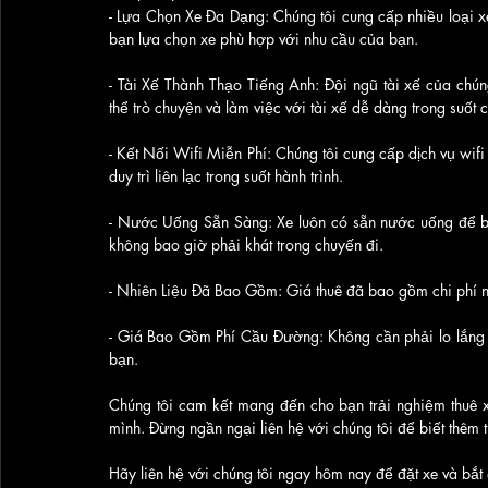
- Lựa Chọn Xe Đa Dạng: Chúng tôi cung cấp nhiều loại x
bạn lựa chọn xe phù hợp với nhu cầu của bạn.
- Tài Xế Thành Thạo Tiếng Anh: Đội ngũ tài xế của chún
thể trò chuyện và làm việc với tài xế dễ dàng trong suốt 
- Kết Nối Wifi Miễn Phí: Chúng tôi cung cấp dịch vụ wifi
duy trì liên lạc trong suốt hành trình.
- Nước Uống Sẵn Sàng: Xe luôn có sẵn nước uống để bạn
không bao giờ phải khát trong chuyến đi.
- Nhiên Liệu Đã Bao Gồm: Giá thuê đã bao gồm chi phí nh
- Giá Bao Gồm Phí Cầu Đường: Không cần phải lo lắng v
bạn.
Chúng tôi cam kết mang đến cho bạn trải nghiệm thuê x
mình. Đừng ngần ngại liên hệ với chúng tôi để biết thêm t
Hãy liên hệ với chúng tôi ngay hôm nay để đặt xe và bắt 