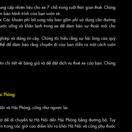
ung cấp nhiên liệu cho xe 7 chỗ trong suốt thời gian thuê. Chúng 
m bảo hành trình của bạn suôn sẻ.
:
 Các khoản phí bổ sung này bao gồm phí sử dụng cầu đường 
nước uống và khăn lạnh trong xe để đảm bảo sự thoải mái cho 
hiệp và đáng tin cậy. Chúng tôi hiểu rằng sự hài lòng của quý 
ó thể để đảm bảo rằng chuyến đi của bạn diễn ra một cách suôn 
in chi tiết về bảng giá và để đặt dịch vụ thuê xe của bạn. Chúng 
i Phòng:
i và Hải Phòng, cũng như ngược lại.
ờ để di chuyển từ Hà Nội đến Hải Phòng bằng đường bộ. Tuy 
yển trong các giờ cao điểm khi ra khỏi Hà Nội và cũng phụ thuộc 