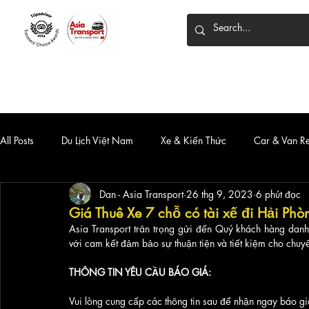
HOME
DỊCH VỤ
XE 7 CHỖ
XE LIMOUSINE
All Posts
Du Lịch Việt Nam
Xe & Kiến Thức
Car & Van R
Dan - Asia Transport
26 thg 9, 2023
6 phút đọc
Giá Thuê Xe 7 chỗ có tài xế đi Hải Ph
Asia Transport trân trọng gửi đến Quý khách hàng danh
với cam kết đảm bảo sự thuận tiện và tiết kiệm cho chuy
THÔNG TIN YÊU CẦU BÁO GIÁ:
Vui lòng cung cấp các thông tin sau để nhận ngay báo giá 