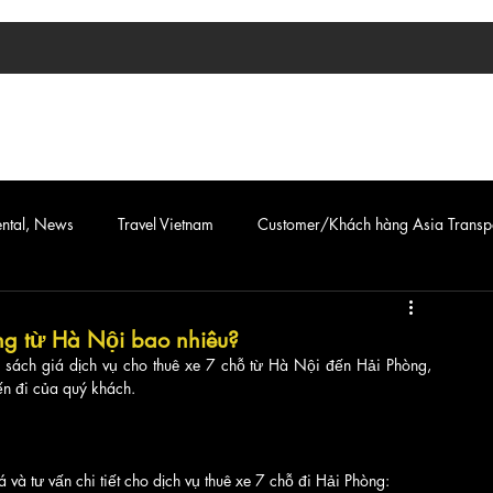
TIN TỨC
ASIA TRANSPORT
CAR & VAN SERVICE
ental, News
Travel Vietnam
Customer/Khách hàng Asia Transp
òng từ Hà Nội bao nhiêu?
 sách giá dịch vụ cho thuê xe 7 chỗ từ Hà Nội đến Hải Phòng, 
ến đi của quý khách.
và tư vấn chi tiết cho dịch vụ thuê xe 7 chỗ đi Hải Phòng: