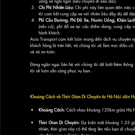
uống và nghỉ ngơi (nếu chuyến đi kéo dài).
Chi Phí Nhiên Liệu:
 Chi phí này liên quan đến việc c
tôi cam kết cung cấp xe với nhiên liệu đầy đủ để đả
Phí Cầu Đường, Phí Đỗ Xe, Nước Uống, Khăn Lạnh
(nếu có), phí đỗ xe tại các điểm dừng, cung cấp 
hành khách.
Asia Transport cam kết luôn mang đến dịch vụ chuyên ng
khách hàng là trên hết, và chúng tôi sẽ làm mọi điều c
sẻ và an toàn.
Đừng ngần ngại liên hệ với chúng tôi để biết thêm thông t
tôi sẽ luôn sẵn sàng phục vụ bạn.
Khoảng Cách và Thời Gian Di Chuyển từ Hà Nội đến Hả
Khoảng Cách:
 Cách nhau khoảng 120km giữa Hà Nộ
Thời Gian Di Chuyển:
 Dự kiến mất khoảng 1,33 gi
nhiên, thời gian này có thể tăng lên nếu bạn di chu