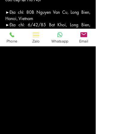
►Địa chỉ: 80B Nguyen Van Cu, Long Bien, 
Hanoi, Vietnam
►Địa chỉ: 6/42/85 Bat Khoi, Long Bien, 
Hanoi, Vietnam
►Hotline: 
0902035595 - 0899162338
Phone
Zalo
Whatsapp
Email
►Email: thuexelimousine01@gmail.com
►Website: 
https://www.asiatransport.net/thue-xe-7-cho
Xe & Kiến Thức
Bài đăng gần đây
Xem tất cả