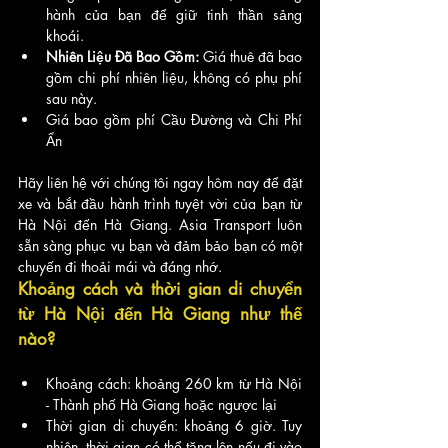
hành của bạn để giữ tinh thần sảng 
khoái.
Nhiên Liệu Đã Bao Gồm:
 Giá thuê đã bao 
gồm chi phí nhiên liệu, không có phụ phí 
sau này.
Giá bao gồm phí Cầu Đường và Chi Phí 
Ẩn
Hãy liên hệ với chúng tôi ngay hôm nay để đặt 
xe và bắt đầu hành trình tuyệt vời của bạn từ 
Hà Nội đến Hà Giang. Asia Transport luôn 
sẵn sàng phục vụ bạn và đảm bảo bạn có một 
chuyến đi thoải mái và đáng nhớ.
Khoảng cách và thời gian di chuyển 
từ Hà Nội đến Hà Giang như thế 
nào?
Khoảng cách: khoảng 260 km từ Hà Nội 
- Thành phố Hà Giang hoặc ngược lại
Thời gian di chuyển: khoảng 6 giờ. Tuy 
nhiên, thời gian có thể tăng lên nếu đi vào 