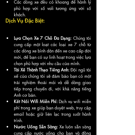
Các dòng xe đều có khoang để hành lý 
phù hợp với số vali tương ứng với số 
khách.
Dịch Vụ Đặc Biệt:
Lựa Chọn Xe 7 Chỗ Đa Dạng: 
Chúng tôi 
cung cấp một loạt các loại xe 7 chỗ từ 
các dòng xe bình dân đến xe cao cấp đời 
mới, để bạn có sự linh hoạt trong việc lựa 
chọn phù hợp với nhu cầu của mình.
Tài Xế Thành Thạo Tiếng Anh: 
Đội ngũ tài 
xế của chúng tôi sẽ đảm bảo bạn có một 
trải nghiệm thoải mái và dễ dàng giao 
tiếp trong chuyến đi, với khả năng tiếng 
Anh cơ bản.
Kết Nối Wifi Miễn Phí:
 Dịch vụ wifi miễn 
phí trong xe giúp bạn duyệt web, truy cập 
email hoặc giữ liên lạc trong suốt hành 
trình.
Nước Uống Sẵn Sàng: 
Xe luôn sẵn sàng 
cung cấp nước uống cho bạn và đồng 