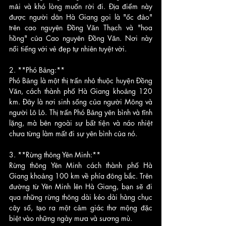
mải và khó lòng muốn rời đi. Địa điểm này 
được người dân Hà Giang gọi là "ốc đảo" 
trên cao nguyên Đồng Văn Thạch và "hoa 
hồng" của Cao nguyên Đồng Văn. Nơi này 
nổi tiếng với vẻ đẹp tự nhiên tuyệt vời.
2. **Phó Bảng:**
Phó Bảng là một thị trấn nhỏ thuộc huyện Đồng 
Văn, cách thành phố Hà Giang khoảng 120 
km. Đây là nơi sinh sống của người Mông và 
người Lô Lô. Thị trấn Phó Bảng yên bình và tĩnh 
lặng, mà bên ngoài sự bất tiện và náo nhiệt 
chưa từng làm mất đi sự yên bình của nó.
3. **Rừng thông Yên Minh:**
Rừng thông Yên Minh cách thành phố Hà 
Giang khoảng 100 km về phía đông bắc. Trên 
đường từ Yên Minh lên Hà Giang, bạn sẽ đi 
qua những rừng thông dài kéo dài hàng chục 
cây số, tạo ra một cảm giác thơ mộng đặc 
biệt vào những ngày mưa và sương mù.