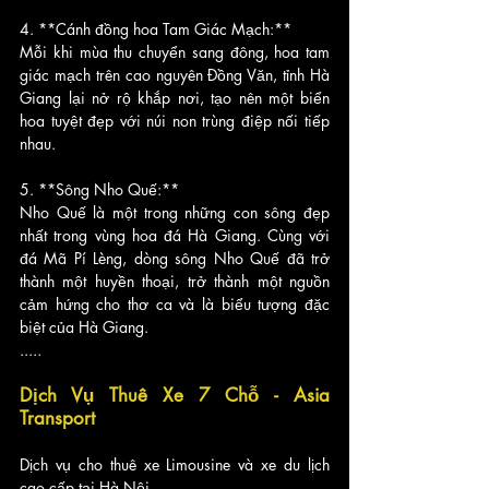
4. **Cánh đồng hoa Tam Giác Mạch:**
Mỗi khi mùa thu chuyển sang đông, hoa tam 
giác mạch trên cao nguyên Đồng Văn, tỉnh Hà 
Giang lại nở rộ khắp nơi, tạo nên một biển 
hoa tuyệt đẹp với núi non trùng điệp nối tiếp 
nhau.
5. **Sông Nho Quế:**
Nho Quế là một trong những con sông đẹp 
nhất trong vùng hoa đá Hà Giang. Cùng với 
đá Mã Pí Lèng, dòng sông Nho Quế đã trở 
thành một huyền thoại, trở thành một nguồn 
cảm hứng cho thơ ca và là biểu tượng đặc 
biệt của Hà Giang.
.....
Dịch Vụ Thuê Xe 7 Chỗ - Asia 
Transport
Dịch vụ cho thuê xe Limousine và xe du lịch 
cao cấp tại Hà Nội