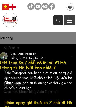
Bài đăng
All Posts
Dan - Asia Transport
All Posts
20 thg 9, 2023
4 phút đọc
Giá Thuê Xe 7 chỗ có tài xế đi Hà
Du Lịch Việt Nam
Giang từ Hà Nội bao nhiêu?
Xe & Kiến Thức
Asia Transport hân hạnh giới thiệu bảng giá 
Car & Van Rental, News
dịch vụ cho thuê xe 7 chỗ từ 
Hà Nội đến Hà 
Giang
, đảm bảo sự thuận tiện và tiết kiệm cho 
Travel Vietnam
chuyến đi của bạn.
Customer/Khách hàng Asia Transport
Nhận ngay giá thuê xe 7 chỗ đi Hà 