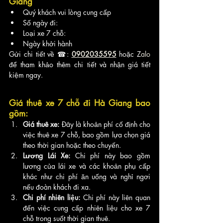
Giang
Quý khách vui lòng cung cấp 
Số ngày đi:
Loại xe 7 chỗ:
Ngày khởi hành
Gửi chi tiết về ☎: 
0902035595
 hoặc Z
alo
để tham khảo thêm chi tiết và nhận giá tiết 
kiệm ngay.
Giá thuê xe 7 chỗ đi Hà Giang bao 
gồm:
Giá thuê xe:
 Đây là khoản phí cố định cho 
việc thuê xe 7 chỗ, bao gồm lựa chọn giá 
theo thời gian hoặc theo chuyến.
Lương Lái Xe:
 Chi phí này bao gồm 
lương của lái xe và các khoản phụ cấp 
khác như chi phí ăn uống và nghỉ ngơi 
nếu đoàn khách đi xa.
Chi phí nhiên liệu:
 Chi phí này liên quan 
đến việc cung cấp nhiên liệu cho xe 7 
chỗ trong suốt thời gian thuê.