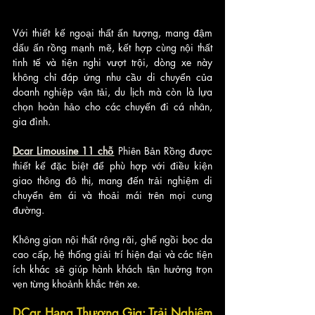
Với thiết kế ngoại thất ấn tượng, mang đậm 
dấu ấn rồng mạnh mẽ, kết hợp cùng nội thất 
tinh tế và tiện nghi vượt trội, dòng xe này 
không chỉ đáp ứng nhu cầu di chuyển của 
doanh nghiệp vận tải, du lịch mà còn là lựa 
chọn hoàn hảo cho các chuyến đi cá nhân, 
gia đình.
Dcar Limousine 11 chỗ
 Phiên Bản Rồng được 
thiết kế đặc biệt để phù hợp với điều kiện 
giao thông đô thị, mang đến trải nghiệm di 
chuyển êm ái và thoải mái trên mọi cung 
đường. 
Không gian nội thất rộng rãi, ghế ngồi bọc da 
cao cấp, hệ thống giải trí hiện đại và các tiện 
ích khác sẽ giúp hành khách tận hưởng trọn 
vẹn từng khoảnh khắc trên xe.
DCar Hạng Thương Gia: Trải Nghiệm 