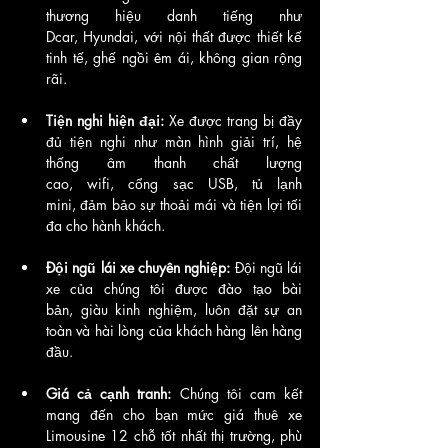
thương hiệu danh tiếng như 
Dcar, Hyundai, với nội thất được thiết kế 
tinh tế, ghế ngồi êm ái, không gian rộng 
rãi.
Tiện nghi hiện đại:
 Xe được trang bị đầy 
đủ tiện nghi như màn hình giải trí, hệ 
thống âm thanh chất lượng 
cao, wifi, cổng sạc USB, tủ lạnh 
mini, đảm bảo sự thoải mái và tiện lợi tối 
đa cho hành khách.
Đội ngũ lái xe chuyên nghiệp:
 Đội ngũ lái 
xe của chúng tôi được đào tạo bài 
bản, giàu kinh nghiệm, luôn đặt sự an 
toàn và hài lòng của khách hàng lên hàng 
đầu.
Giá cả cạnh tranh:
 Chúng tôi cam kết 
mang đến cho bạn mức giá thuê xe 
Limousine 12 chỗ tốt nhất thị trường, phù 