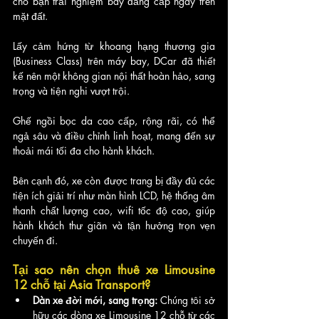
cho bạn trải nghiệm bay đẳng cấp ngay trên 
mặt đất.
Lấy cảm hứng từ khoang hạng thương gia 
(Business Class) trên máy bay, DCar đã thiết 
kế nên một không gian nội thất hoàn hảo, sang 
trọng và tiện nghi vượt trội. 
Ghế ngồi bọc da cao cấp, rộng rãi, có thể 
ngả sâu và điều chỉnh linh hoạt, mang đến sự 
thoải mái tối đa cho hành khách. 
Bên cạnh đó, xe còn được trang bị đầy đủ các 
tiện ích giải trí như màn hình LCD, hệ thống âm 
thanh chất lượng cao, wifi tốc độ cao, giúp 
hành khách thư giãn và tận hưởng trọn vẹn 
chuyến đi.
Tại sao nên chọn thuê xe Limousine 
12 chỗ tại Asia Transport?
Dàn xe đời mới, sang trọng:
 Chúng tôi sở 
hữu các dòng xe Limousine 12 chỗ từ các 