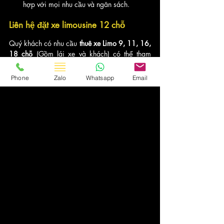
hợp với mọi nhu cầu và ngân sách.
Liên hệ đặt xe limousine 12 chỗ
Quý khách có nhu cầu 
thuê xe Limo 9, 11, 16, 
18 chỗ 
(Gồm lái xe và khách) có thể tham 
khảo dịch vụ của
 Asia Transport.
Phone
Zalo
Whatsapp
Email
Vui lòng liên hệ ☎:  
0902035595
 hoặc 
Zalo
để nhận giá tiết kiệm ngay.
Xe & Kiến Thức
Bài đăng gần đây
Xem tất cả