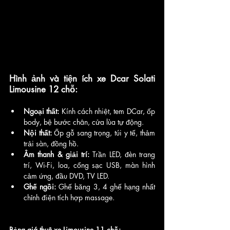
Hình ảnh và tiện ích xe Dcar Solati 
Limousine 12 chỗ:
Ngoại thất:
 Kính cách nhiệt, tem DCar, ốp 
body, bệ bước chân, cửa lùa tự động.
Nội thất:
 Ốp gỗ sang trọng, túi y tế, thảm 
trải sàn, đồng hồ.
Âm thanh & giải trí:
 Trần LED, đèn trang 
trí, Wi-Fi, loa, cổng sạc USB, màn hình 
cảm ứng, đầu DVD, TV LED.
Ghế ngồi:
 Ghế băng 3, 4 ghế hạng nhất 
chỉnh điện tích hợp massage.
Bảng giá thuê xe Limousine 11 chỗ: