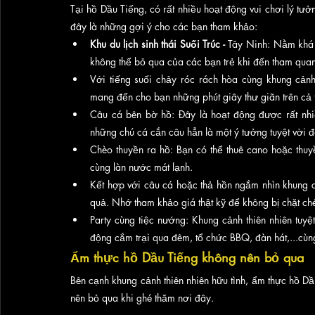
Tại hồ Dầu Tiếng, có rất nhiều hoạt động vui chơi lý tưở
đây là những gợi ý cho các bạn tham khảo:
Khu du lịch sinh thái Suối Trúc -
 Tây Ninh: Nằm khá 
không thể bỏ qua của các bạn trẻ khi đến tham quan
Với tiếng suối chảy róc rách hòa cùng khung cảnh 
mang đến cho bạn những phút giây thư giãn trên cả t
Câu cá bên bờ hồ: Đây là hoạt động được rất nhi
những chú cá cắn câu hẳn là một ý tưởng tuyệt vời 
Chèo thuyền ra hồ: Bạn có thể thuê cano hoặc thuy
cùng làn nước mát lạnh. 
Kết hợp với câu cá hoặc thả hồn ngắm nhìn khung cản
quả. Nhớ tham khảo giá thật kỹ để không bị chặt ch
Party cùng tiệc nướng: Khung cảnh thiên nhiên tuy
động cắm trại qua đêm, tổ chức BBQ, đàn hát,...cùn
Ẩm thực hồ Dầu Tiếng không nên bỏ qua 
Bên cạnh khung cảnh thiên nhiên hữu tình, ẩm thực hồ Dầ
nên bỏ qua khi ghé thăm nơi đây. 