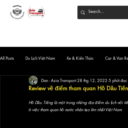
HOME
DỊCH VỤ
XE 7 CHỖ
XE LIMOUSINE
All Posts
Du Lịch Việt Nam
Xe & Kiến Thức
Car & Van R
Dan - Asia Transport
28 thg 12, 2022
5 phút đọc
Review về điểm tham quan Hồ Dầu Tiếng.
Hồ Dầu Tiếng là một trong những địa điểm du lịch nổi ti
ở việc tham quan hồ nước nhân tạo lớn nhất Việt Nam