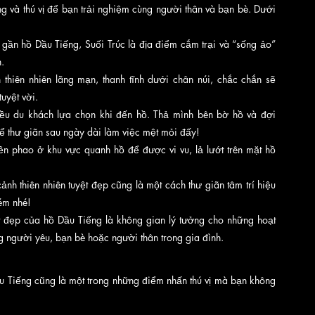
ng và thú vị để bạn trải nghiệm cùng người thân và bạn bè. Dưới 
gần hồ Dầu Tiếng, Suối Trúc là địa điểm cắm trại và “sống ảo” 
. 
thiên nhiên lãng mạn, thanh tĩnh dưới chân núi, chắc chắn sẽ 
uyệt vời.
ều du khách lựa chọn khi đến hồ. Thả mình bên bờ hồ và đợi 
để thư giãn sau ngày dài làm việc mệt mỏi đấy!
ền phao ở khu vực quanh hồ để được vi vu, lả lướt trên mặt hồ 
h thiên nhiên tuyệt đẹp cũng là một cách thư giãn tâm trí hiệu 
ém nhé!
ệt đẹp của hồ Dầu Tiếng là không gian lý tưởng cho những hoạt 
g người yêu, bạn bè hoặc người thân trong gia đình. 
u Tiếng cũng là một trong những điểm nhấn thú vị mà bạn không 