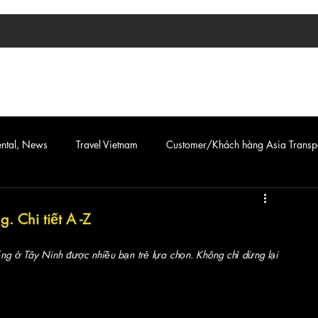
TIN TỨC
ASIA TRANSPORT
CAR & VAN SERVICE
ental, News
Travel Vietnam
Customer/Khách hàng Asia Transp
 Chi tiết A -Z
ếng ở Tây Ninh được nhiều bạn trẻ lựa chọn. Không chỉ dừng lại 