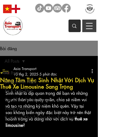
Bài đăng
All Posts
Asia Transport
All Posts
10 thg 2, 2025
5 phút đọc
Nâng Tầm Tiệc Sinh Nhật Với Dịch Vụ
Du Lịch Việt Nam
Thuê Xe Limousine Sang Trọng
Xe & Kiến Thức
Sinh nhật là dịp quan trọng để bạn và những 
Car & Van Rental, News
người thân yêu quây quần, chia sẻ niềm vui 
và tạo ra những kỷ niệm khó quên. Vậy tại 
Travel Vietnam
sao không biến ngày đặc biệt này trở nên thật 
Customer/Khách hàng Asia Transport
hoành tráng và đáng nhớ với dịch vụ 
thuê xe 
limousine
? 