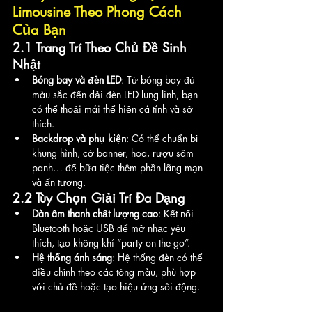
Limousine Theo Phong Cách 
Của Bạn
2.1 Trang Trí Theo Chủ Đề Sinh 
Nhật
Bóng bay và đèn LED
: Từ bóng bay đủ 
màu sắc đến dải đèn LED lung linh, bạn 
có thể thoải mái thể hiện cá tính và sở 
thích.
Backdrop và phụ kiện
: Có thể chuẩn bị 
khung hình, cờ banner, hoa, rượu sâm 
panh… để bữa tiệc thêm phần lãng mạn 
và ấn tượng.
2.2 Tùy Chọn Giải Trí Đa Dạng
Dàn âm thanh chất lượng cao
: Kết nối 
Bluetooth hoặc USB để mở nhạc yêu 
thích, tạo không khí “party on the go”.
Hệ thống ánh sáng
: Hệ thống đèn có thể 
điều chỉnh theo các tông màu, phù hợp 
với chủ đề hoặc tạo hiệu ứng sôi động.