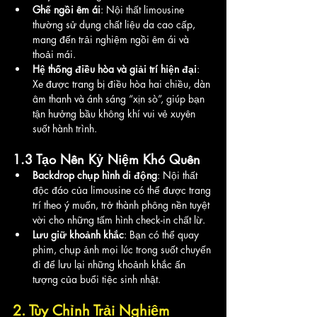
Ghế ngồi êm ái
: Nội thất limousine 
thường sử dụng chất liệu da cao cấp, 
mang đến trải nghiệm ngồi êm ái và 
thoải mái.
Hệ thống điều hòa và giải trí hiện đại
: 
Xe được trang bị điều hòa hai chiều, dàn 
âm thanh và ánh sáng “xịn sò”, giúp bạn 
tận hưởng bầu không khí vui vẻ xuyên 
suốt hành trình.
1.3 Tạo Nên Kỷ Niệm Khó Quên
Backdrop chụp hình di động
: Nội thất 
độc đáo của limousine có thể được trang 
trí theo ý muốn, trở thành phông nền tuyệt 
vời cho những tấm hình check-in chất lừ.
Lưu giữ khoảnh khắc
: Bạn có thể quay 
phim, chụp ảnh mọi lúc trong suốt chuyến 
đi để lưu lại những khoảnh khắc ấn 
tượng của buổi tiệc sinh nhật.
2. Tùy Chỉnh Trải Nghiệm 