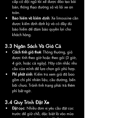
cấp có đội ngũ tài xế được đào tạo bài 
bản, thông thạo đường sá và lái xe an 
toàn.
Bảo hiểm và kiểm định
: Xe limousine cần 
được kiểm định định kỳ và có đầy đủ 
bảo hiểm để đảm bảo quyền lợi cho 
khách hàng.
3.3 Ngân Sách Và Giá Cả
Cách tính giá thuê
: Thông thường, giá 
được tính theo giờ hoặc theo gói (3 giờ, 
4 giờ, hoặc cả ngày). Hãy cân nhắc nhu 
cầu của mình để lựa chọn gói phù hợp.
Phí phát sinh
: Kiểm tra xem giá đã bao 
gồm chi phí nhiên liệu, cầu đường, bến 
bãi chưa. Tránh tình trạng phải trả thêm 
phí bất ngờ.
3.4 Quy Trình Đặt Xe
Đặt cọc
: Nhiều đơn vị yêu cầu đặt cọc 
trước để giữ chỗ, đặc biệt là vào mùa 