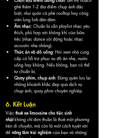
Chọn địa điểm dừng chân
: Lên kế hoạch 
ghé thăm 1-2 địa điểm chụp ảnh đặc 
biệt, như quán cà phê rooftop hay công 
viên lung linh đèn đêm.
Âm nhạc
: Chuẩn bị sẵn playlist nhạc yêu 
thích, phù hợp với không khí của bữa 
tiệc (nhạc dance sôi động hoặc nhạc 
acoustic nhẹ nhàng).
Thức ăn và đồ uống
: Hỏi xem nhà cung 
cấp có hỗ trợ phục vụ đồ ăn nhẹ, nước 
uống hay không. Nếu không, bạn có thể 
tự chuẩn bị.
Quay phim, chụp ảnh
: Đừng quên lưu lại 
những khoảnh khắc đẹp qua dịch vụ 
chụp ảnh, quay phim chuyên nghiệp.
6. Kết Luận
Việc 
thuê xe limousine cho tiệc sinh 
nhật
 không chỉ đơn thuần là thuê một phương 
tiện di chuyển, mà còn là một cách tuyệt vời 
để 
nâng tầm trải nghiệm
 của bạn và những 