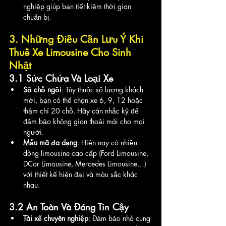
nghiệp giúp bạn tiết kiệm thời gian 
chuẩn bị.
3. Những Điều Cần Lưu Ý Khi 
Thuê Xe Limousine Cho Sinh 
Nhật
3.1 Sức Chứa Và Loại Xe
Số chỗ ngồi
: Tùy thuộc số lượng khách 
mời, bạn có thể chọn xe 6, 9, 12 hoặc 
thậm chí 20 chỗ. Hãy cân nhắc kỹ để 
đảm bảo không gian thoải mái cho mọi 
người.
Mẫu mã đa dạng
: Hiện nay có nhiều 
dòng limousine cao cấp (Ford Limousine, 
DCar Limousine, Mercedes Limousine…) 
với thiết kế hiện đại và màu sắc khác 
nhau.
3.2 An Toàn Và Đáng Tin Cậy
Tài xế chuyên nghiệp
: Đảm bảo nhà cung 