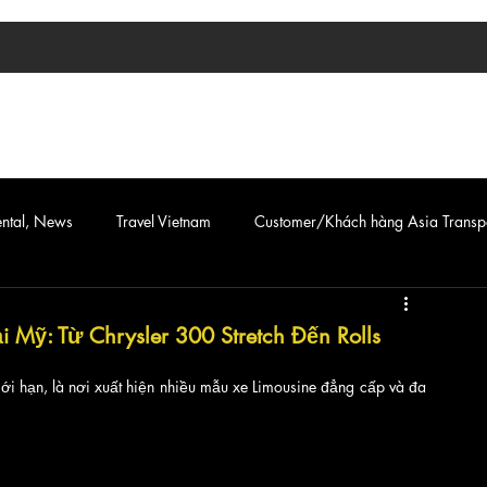
TIN TỨC
ASIA TRANSPORT
CAR & VAN SERVICE
ental, News
Travel Vietnam
Customer/Khách hàng Asia Transp
 Mỹ: Từ Chrysler 300 Stretch Đến Rolls
i hạn, là nơi xuất hiện nhiều mẫu xe Limousine đẳng cấp và đa 