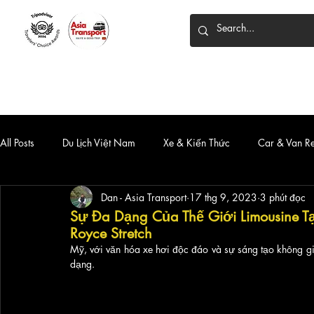
HOME
DỊCH VỤ
XE 7 CHỖ
XE LIMOUSINE
All Posts
Du Lịch Việt Nam
Xe & Kiến Thức
Car & Van R
Dan - Asia Transport
17 thg 9, 2023
3 phút đọc
Sự Đa Dạng Của Thế Giới Limousine Tại
Royce Stretch
Mỹ, với văn hóa xe hơi độc đáo và sự sáng tạo không giớ
dạng. 