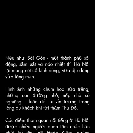
Nếu như Sài Gòn - một thành phố sôi 
động, sầm uất và náo nhiệt thì Hà Nội 
lại mang nét cổ kính riêng, vừa dịu dàng 
vừa lãng mạn. 
Hình ảnh những chùm hoa sữa trắng, 
những con đường nhỏ, nếp nhà xô 
nghiêng… luôn để lại ấn tượng trong 
lòng du khách khi tới thăm Thủ Đô. 
Các điểm tham quan nổi tiếng ở Hà Nội 
được nhiều người quan tâm chắc hẳn 
phải kể tên: Hồ Hoàn Kiếm, quảng 