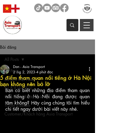
Bài đăng
All Posts
Dan - Asia Transport
All Posts
2 thg 2, 2023
4 phút đọc
5 điểm tham quan nổi tiếng ở Hà Nội
Du Lịch Việt Nam
bạn không nên bỏ lỡ
Xe & Kiến Thức
Bạn có biết những địa điểm tham quan 
nổi tiếng ở Hà Nội đang được quan 
Car & Van Rental, News
tâm không? Hãy cùng chúng tôi tìm hiểu 
Travel Vietnam
chi tiết ngay dưới bài viết này nhé.
Customer/Khách hàng Asia Transport