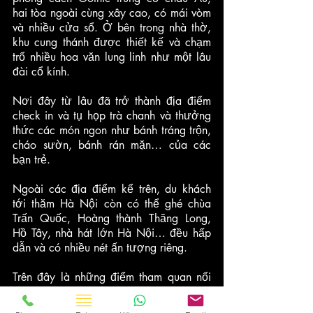
hai tòa ngoài cùng xây cao, có mái vòm 
và nhiều cửa sổ. Ở bên trong nhà thờ, 
khu cung thánh được thiết kế và chạm 
trổ nhiều hoa văn lung linh như một lâu 
đài cổ kính. 
Nơi đây từ lâu đã trở thành địa điểm 
check in và tụ họp trà chanh và thưởng 
thức các món ngon như bánh tráng trộn, 
cháo sườn, bánh rán mặn… của các 
bạn trẻ.
Ngoài các địa điểm kể trên, du khách 
tới thăm Hà Nội còn có thể ghé chùa 
Trấn Quốc, Hoàng thành Thăng Long, 
Hồ Tây, nhà hát lớn Hà Nội… đều hấp 
dẫn và có nhiều nét ấn tượng riêng.
Trên đây là những điểm tham quan nổi 
tiếng ở Hà Nội, các điểm không cách 
nhau quá xa nên bạn có thể đi hết được 