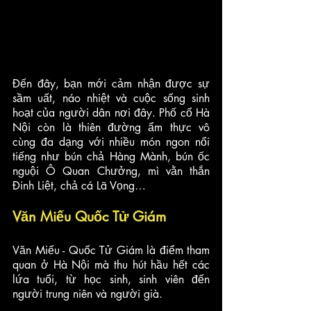
Đến đây, bạn mới cảm nhận được sự 
sầm uất, náo nhiệt và cuộc sống sinh 
hoạt của người dân nơi đây. Phố cổ Hà 
Nội còn là thiên đường ẩm thực vô 
cùng đa dạng với nhiều món ngon nổi 
tiếng như bún chả Hàng Mành, bún ốc 
nguội Ô Quan Chưởng, mì vằn thắn 
Đinh Liệt, chả cá Lã Vọng…
Văn Miếu Quốc Tử Giám
Văn Miếu - Quốc Tử Giám là điểm tham 
quan ở Hà Nội mà thu hút hầu hết các 
lứa tuổi, từ học sinh, sinh viên đến 
người trung niên và người già. 