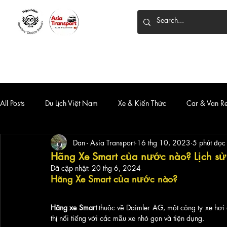
HOME
DỊCH VỤ
XE 7 CHỖ
XE LIMOUSINE
All Posts
Du Lịch Việt Nam
Xe & Kiến Thức
Car & Van R
Dan - Asia Transport
16 thg 10, 2023
5 phút đọc
Hãng Xe Smart của nước nào? Lịch sử 
Đã cập nhật:
20 thg 6, 2024
Hãng Xe Smart của nước nào?
Hãng xe Smart
 thuộc về Daimler AG, một công ty xe hơi 
thị nổi tiếng với các mẫu xe nhỏ gọn và tiện dụng. 