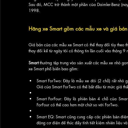
Sau đó, MCC trở thành một phần của Daimler-Benz (nay
1998.
Hãng xe Smart gồm các mẫu xe và giá bán
Giá bán của các mẫu xe Smart có thể thay đổi tùy theo thờ
thay đổi kể từ ngày tôi có thông tin lần cuối vào tháng 
Smart 
thường tập trung vào sản xuất các mẫu xe nhỏ gọn 
xe Smart phổ biến bao gồm:
Smart ForTwo: Đây là mẫu xe đôi (2 chỗ) rất nhỏ g
Giá của Smart ForTwo có thể bắt đầu từ mức giá thấ
Smart ForFour: Đây là phiên bản 4 chỗ của Smar
ForFour có thể cao hơn một chút so với ForTwo.
Smart EQ: Smart cũng cung cấp các phiên bản điện
động cơ điện để thúc đẩy tính tiết kiệm nhiên liệu và