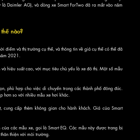
 là Daimler AG), và dòng xe Smart ForTwo đã ra mắt vào năm 
 thế nào?
i điểm và thị trường cụ thể, và thông tin về giá cụ thể có thể đã 
9 năm 2021. 
và hiệu suất cao, với mục tiêu chủ yếu là xe đô thị. Một số mẫu 
ọn, phù hợp cho việc di chuyển trong các thành phố đông đúc. 
p hơn so với nhiều mẫu xe hơi khác.
t, cung cấp thêm không gian cho hành khách. Giá của Smart 
 của các mẫu xe, gọi là Smart EQ. Các mẫu này được trang bị 
 thân thiện với môi trường.