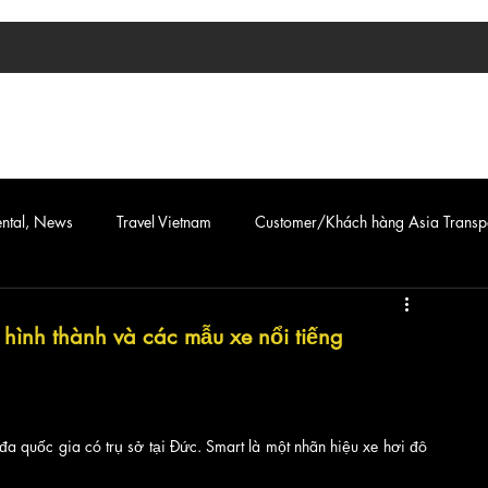
TIN TỨC
ASIA TRANSPORT
CAR & VAN SERVICE
ental, News
Travel Vietnam
Customer/Khách hàng Asia Transp
hình thành và các mẫu xe nổi tiếng
đa quốc gia có trụ sở tại Đức. Smart là một nhãn hiệu xe hơi đô 