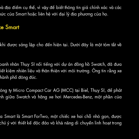
à địa điểm cụ thể, vì vậy để biết thông tin giá chính xác và các 
thức của Smart hoặc liên hệ với đại lý địa phương của họ.
xe Smart
 khi được sáng lập cho đến hiện tại. Dưới đây là một tóm tắt về 
anh nhân Thụy Sĩ nổi tiếng với dự án đồng hồ Swatch, đã đưa 
tiết kiệm nhiên liệu và thân thiện với môi trường. Ông tin rằng xe 
 thành phố đông đúc.
ng ty Micro Compact Car AG (MCC) tại Biel, Thụy Sĩ, để phát 
anh giữa Swatch và hãng xe hơi Mercedes-Benz, một phần của 
 Smart là Smart ForTwo, một chiếc xe hai chỗ nhỏ gọn, được 
 chú ý với thiết kế độc đáo và khả năng di chuyển linh hoạt trong 