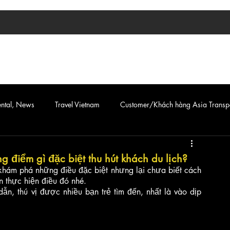
TIN TỨC
ASIA TRANSPORT
CAR & VAN SERVICE
ental, News
Travel Vietnam
Customer/Khách hàng Asia Transp
điểm gì đặc biệt thu hút khách du lịch?
khám phá những điều đặc biệt nhưng lại chưa biết cách 
 thực hiện điều đó nhé. 
ẫn, thú vị được nhiều bạn trẻ tìm đến, nhất là vào dịp 