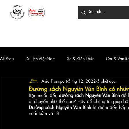
HOME
DỊCH VỤ
XE 7 CHỖ
XE LIMOUSINE
All Posts
Du Lịch Việt Nam
Xe & Kiến Thức
Car & Van R
Asia Transport
5 thg 12, 2022
5 phút đọc
Đường sách Nguyễn Văn Bình có những 
Bạn muốn đến
 đường sách Nguyễn Văn Bình
 để 
di chuyển như thế nào? Hãy để chúng tôi giúp bạn
Đường sách Nguyễn Văn Bình
 là điểm đến hấp d
cuối tuần và tết. 