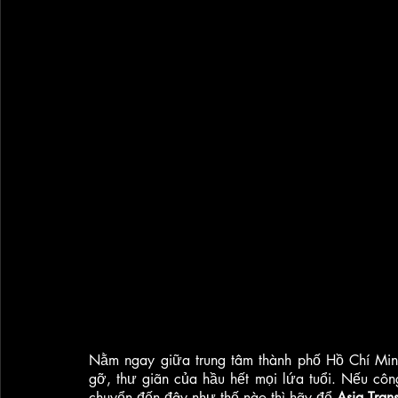
Nằm ngay giữa trung tâm thành phố Hồ Chí Min
gỡ, thư giãn của hầu hết mọi lứa tuổi. Nếu công
chuyển đến đây như thế nào thì hãy để 
Asia Tran