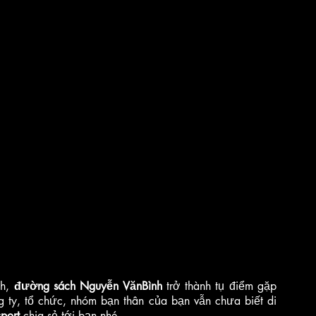
h, 
đường sách Nguyễn VănBình
 trở thành tụ điểm gặp 
 ty, tổ chức, nhóm bạn thân của bạn vẫn chưa biết di 
sport
 chia sẻ tới bạn nhé.