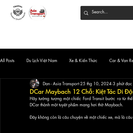
HOME
DỊCH VỤ
XE 7 CHỖ
XE LIMOUSINE
All Posts
Du Lịch Việt Nam
Xe & Kiến Thức
Car & Van R
Dan - Asia Transport
25 thg 10, 2024
3 phút đọc
DCar Maybach 12 Chỗ: Kiệt Tác Di Độ
Hãy tưởng tượng một chiếc Ford Transit bước ra từ thế 
DCar thành một tuyệt phẩm mang hơi thở Maybach. 
Đây không còn là câu chuyện về một chiếc xe, mà là câu 