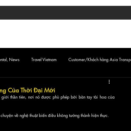
TIN TỨC
ASIA TRANSPORT
CAR & VAN SERVICE
ental, News
Travel Vietnam
Customer/Khách hàng Asia Transp
ng Của Thời Đại Mới
giới thần tiên, nơi nó được phù phép bởi bàn tay tài hoa của 
chuyện về nghệ thuật biến điều không tưởng thành hiện thực.