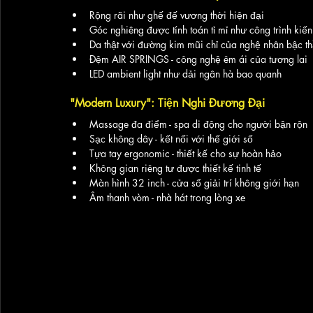
Rộng rãi như ghế đế vương thời hiện đại
Góc nghiêng được tính toán tỉ mỉ như công trình kiến
Da thật với đường kim mũi chỉ của nghệ nhân bậc t
Đệm AIR SPRINGS - công nghệ êm ái của tương lai
LED ambient light như dải ngân hà bao quanh
"Modern Luxury": Tiện Nghi Đương Đại
Massage đa điểm - spa di động cho người bận rộn
Sạc không dây - kết nối với thế giới số
Tựa tay ergonomic - thiết kế cho sự hoàn hảo
Không gian riêng tư được thiết kế tinh tế
Màn hình 32 inch - cửa sổ giải trí không giới hạn
Âm thanh vòm - nhà hát trong lòng xe