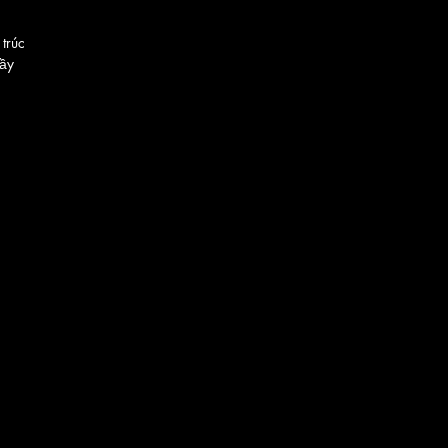
 trúc
hầy