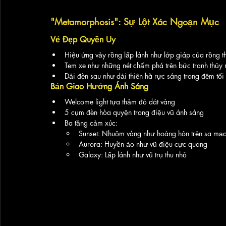
"Metamorphosis": Sự Lột Xác Ngoạn Mục
Vẻ Đẹp Quyền Uy
Hiệu ứng vảy rồng lấp lánh như lớp giáp của rồng t
Tem xe như những nét chấm phá trên bức tranh thủy
Dải đèn sau như dải thiên hà rực sáng trong đêm tối
Bản Giao Hưởng Ánh Sáng
Welcome light tựa thảm đỏ dát vàng
5 cụm đèn hòa quyện trong điệu vũ ánh sáng
Ba tầng cảm xúc:
Sunset: Nhuộm vàng như hoàng hôn trên sa mạ
Aurora: Huyền ảo như vũ điệu cực quang
Galaxy: Lấp lánh như vũ trụ thu nhỏ