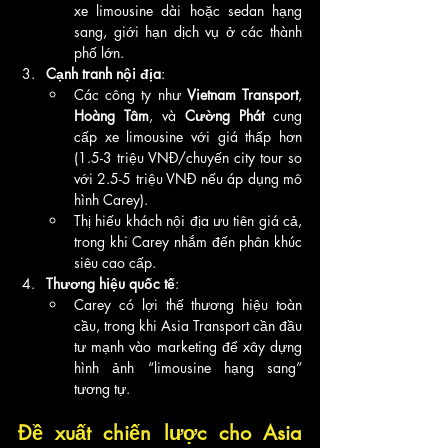
xe limousine dài hoặc sedan hạng 
sang, giới hạn dịch vụ ở các thành 
phố lớn.
Cạnh tranh nội địa
:
Các công ty như 
Vietnam Transport
, 
Hoàng Tâm
, và 
Cường Phát
 cung 
cấp xe limousine với giá thấp hơn 
(1.5-3 triệu VNĐ/chuyến city tour so 
với 2.5-5 triệu VNĐ nếu áp dụng mô 
hình Carey).
Thị hiếu khách nội địa ưu tiên giá cả, 
trong khi Carey nhắm đến phân khúc 
siêu cao cấp.
Thương hiệu quốc tế
:
Carey có lợi thế thương hiệu toàn 
cầu, trong khi Asia Transport cần đầu 
tư mạnh vào marketing để xây dựng 
hình ảnh “limousine hạng sang” 
tương tự.
Đề xuất chiến lược cho Asia 