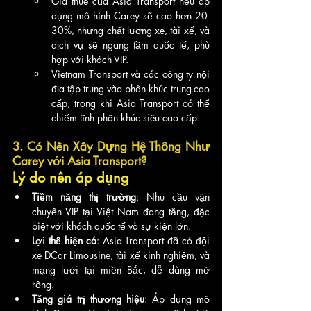
Giá thuê của Asia Transport nếu áp 
dụng mô hình Carey sẽ cao hơn 20-
30%, nhưng chất lượng xe, tài xế, và 
dịch vụ sẽ ngang tầm quốc tế, phù 
hợp với khách VIP.
Vietnam Transport và các công ty nội 
địa tập trung vào phân khúc trung-cao 
cấp, trong khi Asia Transport có thể 
chiếm lĩnh phân khúc siêu cao cấp.
3. Có Nên Xây Dựng Hệ Thống Như 
Carey với Asia Transport?
Lý do nên áp dụng
Tiềm năng thị trường
: Nhu cầu vận 
chuyển VIP tại Việt Nam đang tăng, đặc 
biệt với khách quốc tế và sự kiện lớn.
Lợi thế hiện có
: Asia Transport đã có đội 
xe DCar Limousine, tài xế kinh nghiệm, và 
mạng lưới tại miền Bắc, dễ dàng mở 
rộng.
Tăng giá trị thương hiệu
: Áp dụng mô 