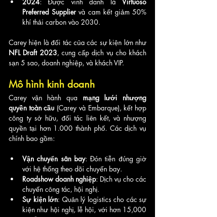
2024
: Được vinh danh là 
Virtuoso 
Preferred Supplier
 và cam kết giảm 50% 
khí thải carbon vào 2030.
Carey hiện là đối tác của các sự kiện lớn như 
NFL Draft 2023
, cung cấp dịch vụ cho khách 
sạn 5 sao, doanh nghiệp, và khách VIP.
Mô hình kinh doanh
Carey vận hành qua 
mạng lưới nhượng 
quyền toàn cầu
 (Carey và Embarque), kết hợp 
công ty sở hữu, đối tác liên kết, và nhượng 
quyền tại hơn 1.000 thành phố. Các dịch vụ 
chính bao gồm:
Vận chuyển sân bay
: Đón tiễn đúng giờ 
với hệ thống theo dõi chuyến bay.
Roadshow doanh nghiệp
: Dịch vụ cho các 
chuyến công tác, hội nghị.
Sự kiện lớn
: Quản lý logistics cho các sự 
kiện như hội nghị, lễ hội, với hơn 15,000 