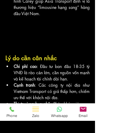
hình Carey giúp Asia Transport định vị là 
thương hiệu “limousine hạng sang” hàng 
đầu Việt Nam.
Lý do cần cân nhắc
Chi phí cao
: Đầu tư ban đầu 18-35 tỷ 
VNĐ là rào cản lớn, cần nguồn vốn mạnh 
và kế hoạch tài chính dài hạn.
Cạnh tranh
: Các công ty nội địa như 
Vietnam Transport có giá thấp hơn, chiếm 
ưu thế với khách nội địa.
Thị trường hạn chế
: Phân khúc siêu cao 
cấp tại Việt Nam còn nhỏ, cần chiến lược 
Phone
Zalo
Whatsapp
Email
marketing mạnh để thu hút khách quốc tế.
Nhận định chuyên gia 