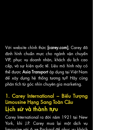
Với website chính thức 
[carey.com]
, Carey đã 
định hình chuẩn mực cho ngành vận chuyển 
VIP, phục vụ doanh nhân, khách du lịch cao 
cấp, và sự kiện quốc tế. Liệu mô hình này có 
thể được 
Asia Transport
 áp dụng tại Việt Nam 
để xây dựng hệ thống tương tự? Hãy cùng 
phân tích từ góc nhìn chuyên gia marketing.
1. Carey International – Biểu Tượng 
Limousine Hạng Sang Toàn Cầu
Lịch sử và thành tựu
Carey International ra đời năm 1921 tại New 
York, khi J.P. Carey mua lại một dịch vụ 
limousine với 6 xe Packard để phục vụ khách 