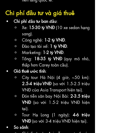
Chi phí đầu tư và giá thuê
Chi phí đầu tư ban đầu
:
Xe: 
15-30 tỷ VNĐ
 (10 xe sedan hạng 
sang).
Công nghệ: 
1-2 tỷ VNĐ
.
Đào tạo tài xế: 
1 tỷ VNĐ
.
Marketing: 
1-2 tỷ VNĐ
.
Tổng: 
18-35 tỷ VNĐ
 (quy mô nhỏ, 
thấp hơn Carey toàn cầu).
Giá thuê ước tính
:
City tour Hà Nội (4 giờ, ~50 km): 
2.5-4 triệu VNĐ
 (so với 1.5-2.5 triệu 
VNĐ của Asia Transport hiện tại).
Đón tiễn sân bay Nội Bài: 
2-3.5 triệu 
VNĐ
 (so với 1.5-2 triệu VNĐ hiện 
tại).
Tour Hạ Long (1 ngày): 
4-6 triệu 
VNĐ
 (so với 3-4 triệu VNĐ hiện tại).
So sánh
: