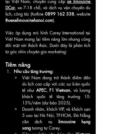
tại Việt Nam, chuyên cung cấp 
xe limousine 
DCar
, xe 7-18 chỗ, và dịch vụ vận chuyển du 
lịch, công tác (hotline 
0899 162 338
, website 
thuexelimousinehanoi.com
). 
Việc áp dụng mô hình Carey International tại 
Việt Nam mang lại tiềm năng lớn nhưng cũng 
đối mặt với thách thức. Dưới đây là phân tích 
từ góc nhìn chuyên gia marketing:
Tiềm năng
Nhu cầu tăng trưởng
:
Việt Nam đang trở thành điểm đến 
du lịch cao cấp với các sự kiện quốc 
tế như 
APEC
, 
F1 Vietnam
, và lượng 
khách quốc tế tăng trưởng 10-
15%/năm (dự báo 2025).
Doanh nhân, khách VIP, và khách sạn 
5 sao tại Hà Nội, TP.HCM, Đà Nẵng 
cần dịch vụ 
limousine hạng 
sang
 tương tự Carey.