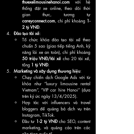
thuexelimousinehanoi.com
 với hệ 
thống đặt xe online, theo dõi thời 
gian thực, tương tự 
careyconnect.com
, chi phí khoảng 
1-
2 tỷ VNĐ
.
Đào tạo tài xế
:
Tổ chức khóa đào tạo tài xế theo 
chuẩn 5 sao (giao tiếp tiếng Anh, kỹ 
năng lái xe an toàn), chi phí khoảng 
50 triệu VNĐ/tài xế
 cho 20 tài xế, 
tổng 
1 tỷ VNĐ
.
Marketing và xây dựng thương hiệu
:
Chạy chiến dịch Google Ads với từ 
khóa như “luxury limousine rental 
Vietnam”, “VIP car hire Hanoi” (dựa 
trên ký ức ngày 13/4/2025).
Hợp tác với influencers và travel 
bloggers để quảng bá dịch vụ trên 
Instagram, TikTok.
Đầu tư 
1-2 tỷ VNĐ
 cho SEO, content 
marketing, và quảng cáo trên các 
nền tảng quốc tế.