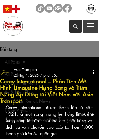
Bài đăng
All Posts
Asia Transport
All Posts
26 thg 4, 2025
7 phút đọc
Carey International – Phân Tích Mô
Du Lịch Việt Nam
Hình Limousine Hạng Sang và Tiềm
Xe & Kiến Thức
Năng Áp Dụng tại Việt Nam với Asia
Transport
Car & Van Rental, News
Carey International
, được thành lập từ năm 
Travel Vietnam
1921, là một trong những hệ thống 
limousine 
Customer/Khách hàng Asia Transport
hạng sang
 lâu đời nhất thế giới, nổi tiếng với 
dịch vụ vận chuyển cao cấp tại hơn 1.000 
thành phố trên 65 quốc gia. 