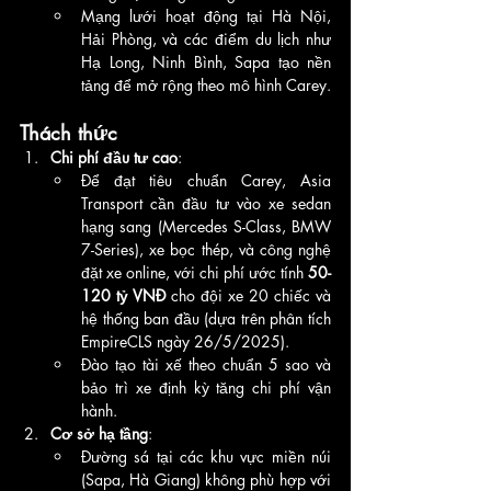
Mạng lưới hoạt động tại Hà Nội, 
Hải Phòng, và các điểm du lịch như 
Hạ Long, Ninh Bình, Sapa tạo nền 
tảng để mở rộng theo mô hình Carey.
Thách thức
Chi phí đầu tư cao
:
Để đạt tiêu chuẩn Carey, Asia 
Transport cần đầu tư vào xe sedan 
hạng sang (Mercedes S-Class, BMW 
7-Series), xe bọc thép, và công nghệ 
đặt xe online, với chi phí ước tính 
50-
120 tỷ VNĐ
 cho đội xe 20 chiếc và 
hệ thống ban đầu (dựa trên phân tích 
EmpireCLS ngày 26/5/2025).
Đào tạo tài xế theo chuẩn 5 sao và 
bảo trì xe định kỳ tăng chi phí vận 
hành.
Cơ sở hạ tầng
:
Đường sá tại các khu vực miền núi 
(Sapa, Hà Giang) không phù hợp với 