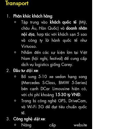
Transport
Phân khúc khách hàng
:
Tập trung vào 
khách quốc tế
 (Mỹ, 
châu Âu, Hàn Quốc) và 
doanh nhân 
nội địa
, hợp tác với khách sạn 5 sao 
và công ty lữ hành quốc tế như 
Virtuoso.
Nhắm đến các sự kiện lớn tại Việt 
Nam (hội nghị, festival) để cung cấp 
dịch vụ logistics giống Carey.
Đầu tư đội xe
:
Bổ sung 5-10 xe sedan hạng sang 
(Mercedes S-Class, BMW 5-Series) 
bên cạnh DCar Limousine hiện có, 
với chi phí khoảng 
15-30 tỷ VNĐ
.
Trang bị công nghệ GPS, DriveCam, 
và Wi-Fi 5G để đạt tiêu chuẩn quốc 
tế.
Công nghệ đặt xe
:
Nâng cấp website 