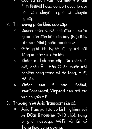
Các sự kiện văn hóa như 
Vietnam 
Film Festival
 hoặc concert quốc tế đòi 
hỏi vận chuyển nghệ sĩ chuyên 
nghiệp.
Thị trường phân khúc cao cấp
:
Doanh nhân
: CEO, nhà đầu tư nước 
ngoài cần đón tiễn sân bay (Nội Bài, 
Tân Sơn Nhất) hoặc roadshow.
Giới giải trí
: Nghệ sĩ, người nổi 
tiếng tại các sự kiện lớn.
Khách du lịch cao cấp
: Du khách từ 
Mỹ, châu Âu, Hàn Quốc muốn trải 
nghiệm sang trọng tại Hạ Long, Huế, 
Hội An.
Khách sạn 5 sao
: Sofitel, 
InterContinental, Vinpearl cần đối tác 
vận chuyển VIP.
Thương hiệu Asia Transport sẵn có
:
Asia Transport đã có kinh nghiệm với 
xe 
DCar Limousine
 (9-18 chỗ), trang 
bị ghế massage, Wi-Fi, và tài xế 
thông thạo cung đường.