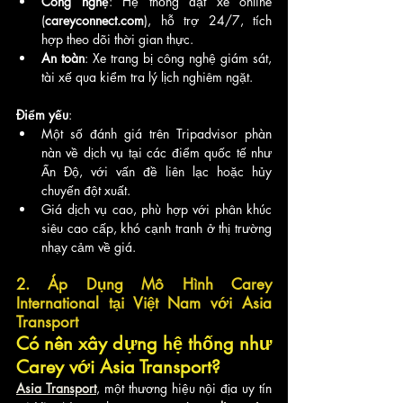
Công nghệ
: Hệ thống đặt xe online 
(
careyconnect.com
), hỗ trợ 24/7, tích 
hợp theo dõi thời gian thực.
An toàn
: Xe trang bị công nghệ giám sát, 
tài xế qua kiểm tra lý lịch nghiêm ngặt.
Điểm yếu
:
Một số đánh giá trên Tripadvisor phàn 
nàn về dịch vụ tại các điểm quốc tế như 
Ấn Độ, với vấn đề liên lạc hoặc hủy 
chuyến đột xuất.
Giá dịch vụ cao, phù hợp với phân khúc 
siêu cao cấp, khó cạnh tranh ở thị trường 
nhạy cảm về giá.
2. Áp Dụng Mô Hình Carey 
International tại Việt Nam với Asia 
Transport
Có nên xây dựng hệ thống như 
Carey với Asia Transport?
Asia Transport
, một thương hiệu nội địa uy tín 